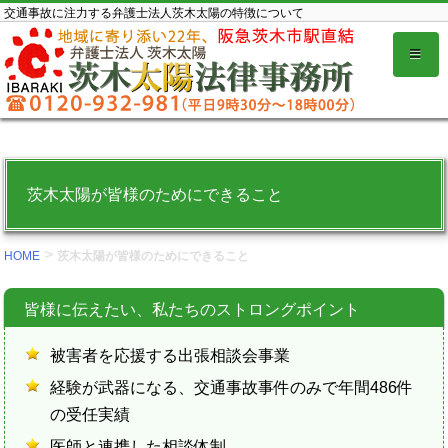
コ
交通事故に注力する弁護士法人茨木太陽の特徴について
ン
テ
ン
ツ
を
表
茨木太陽が皆様のためにできること
示
す
>
る。
HOME
茨木太陽が皆様のためにできること
皆様に伝えたい、私たちのストロングポイント
被害者を応援する出張相談会事業
経験が武器になる、交通事故事件のみで年間486件
の受任実績
医師と連携した相談体制