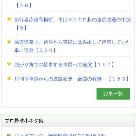
【４８】
歩行者赤信号横断、車は３０キロ超の速度超過の衝突
【５】
高速道路上、路肩から車線にはみ出して停車していた
車に追突【３２０】
曲がり角での駐車する車両への追突【１５７】
片側３車線からの進路変更－合図の有無－【１５３】
記事一覧
プロ野球小ネタ集
ジャイアンツ 阿部監督辞任(2026.05.26)