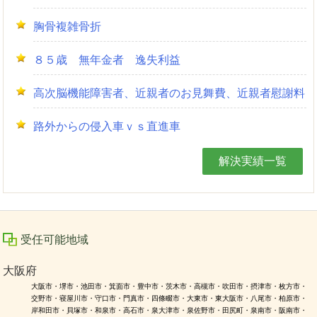
胸骨複雑骨折
８５歳 無年金者 逸失利益
高次脳機能障害者、近親者のお見舞費、近親者慰謝料
路外からの侵入車ｖｓ直進車
解決実績一覧
受任可能地域
大阪府
大阪市・堺市・池田市・箕面市・豊中市・茨木市・高槻市・吹田市・摂津市・枚方市・
交野市・寝屋川市・守口市・門真市・四條畷市・大東市・東大阪市・八尾市・柏原市・
岸和田市・貝塚市・和泉市・高石市・泉大津市・泉佐野市・田尻町・泉南市・阪南市・