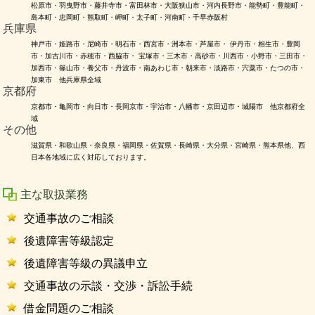
松原市・羽曳野市・藤井寺市・富田林市・大阪狭山市・河内長野市・能勢町・豊能町・
島本町・忠岡町・熊取町・岬町・太子町・河南町・千早赤阪村
兵庫県
神戸市・姫路市・尼崎市・明石市・西宮市・洲本市・芦屋市・ 伊丹市・相生市・豊岡
市・加古川市・赤穂市・西脇市・ 宝塚市・三木市・高砂市・川西市・小野市・三田市・
加西市・篠山市・養父市・丹波市・南あわじ市・朝来市・淡路市・宍粟市・たつの市・
加東市 他兵庫県全域
京都府
京都市・亀岡市・向日市・長岡京市・宇治市・八幡市・京田辺市・城陽市 他京都府全
域
その他
滋賀県・和歌山県・奈良県・福岡県・佐賀県・長崎県・大分県・宮崎県・熊本県他、西
日本各地域に広く対応しております。
主な取扱業務
交通事故のご相談
後遺障害等級認定
後遺障害等級の異議申立
交通事故の示談・交渉・訴訟手続
借金問題のご相談