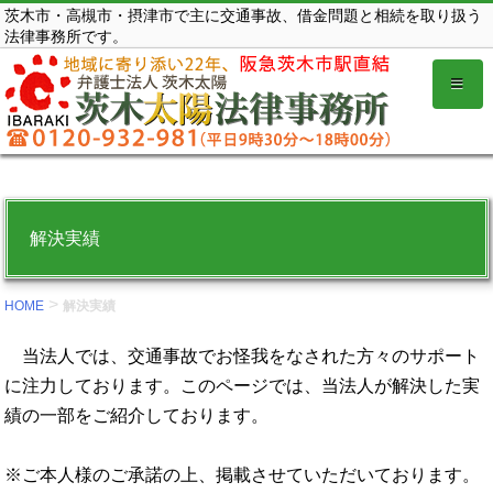
コ
茨木市・高槻市・摂津市で主に交通事故、借金問題と相続を取り扱う
法律事務所です。
ン
テ
ン
ツ
を
表
示
解決実績
す
る。
>
HOME
解決実績
当法人では、交通事故でお怪我をなされた方々のサポート
に注力しております。このページでは、当法人が解決した実
績の一部をご紹介しております。
※ご本人様のご承諾の上、掲載させていただいております。