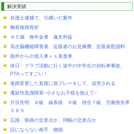
解決実績
弁護士逮捕で、引継いだ案件
胸骨複雑骨折
８５歳 無年金者 逸失利益
高次脳機能障害者、近親者のお見舞費、近親者慰謝料
路外からの侵入車ｖｓ直進車
休日 クラブ活動に行く途中の中学生の自転車事故、
PTAってすごい！
進路変更した直後に急ブレーキして、追突される
遷延性意識障害−小さなお子様を抱えて−
片目失明 ８級 線条痕 ９級 併合７級 労働喪失率
５６％
広路、狭路の交差点か、同幅の交差点か
話にならない相手 物損