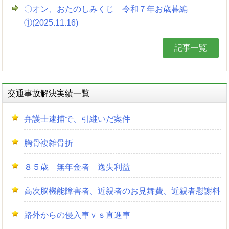
〇オン、おたのしみくじ 令和７年お歳暮編
①(2025.11.16)
記事一覧
交通事故解決実績一覧
弁護士逮捕で、引継いだ案件
胸骨複雑骨折
８５歳 無年金者 逸失利益
高次脳機能障害者、近親者のお見舞費、近親者慰謝料
路外からの侵入車ｖｓ直進車