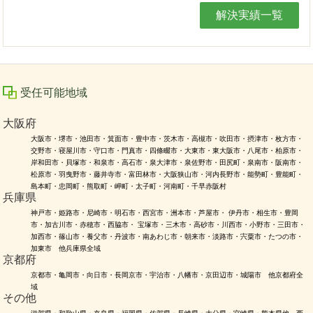
解決実績一覧
受任可能地域
大阪府
大阪市・堺市・池田市・箕面市・豊中市・茨木市・高槻市・吹田市・摂津市・枚方市・
交野市・寝屋川市・守口市・門真市・四條畷市・大東市・東大阪市・八尾市・柏原市・
岸和田市・貝塚市・和泉市・高石市・泉大津市・泉佐野市・田尻町・泉南市・阪南市・
松原市・羽曳野市・藤井寺市・富田林市・大阪狭山市・河内長野市・能勢町・豊能町・
島本町・忠岡町・熊取町・岬町・太子町・河南町・千早赤阪村
兵庫県
神戸市・姫路市・尼崎市・明石市・西宮市・洲本市・芦屋市・ 伊丹市・相生市・豊岡
市・加古川市・赤穂市・西脇市・ 宝塚市・三木市・高砂市・川西市・小野市・三田市・
加西市・篠山市・養父市・丹波市・南あわじ市・朝来市・淡路市・宍粟市・たつの市・
加東市 他兵庫県全域
京都府
京都市・亀岡市・向日市・長岡京市・宇治市・八幡市・京田辺市・城陽市 他京都府全
域
その他