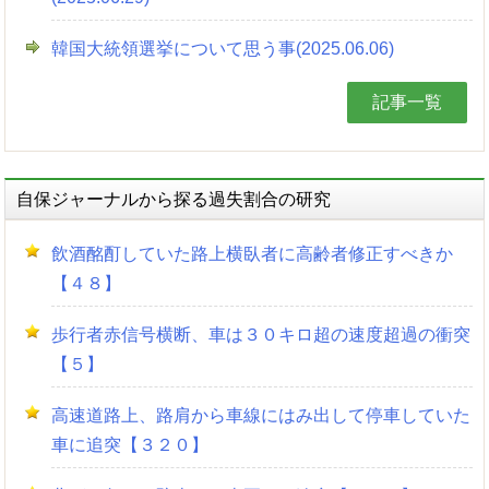
韓国大統領選挙について思う事(2025.06.06)
記事一覧
自保ジャーナルから探る過失割合の研究
飲酒酩酊していた路上横臥者に高齢者修正すべきか
【４８】
歩行者赤信号横断、車は３０キロ超の速度超過の衝突
【５】
高速道路上、路肩から車線にはみ出して停車していた
車に追突【３２０】