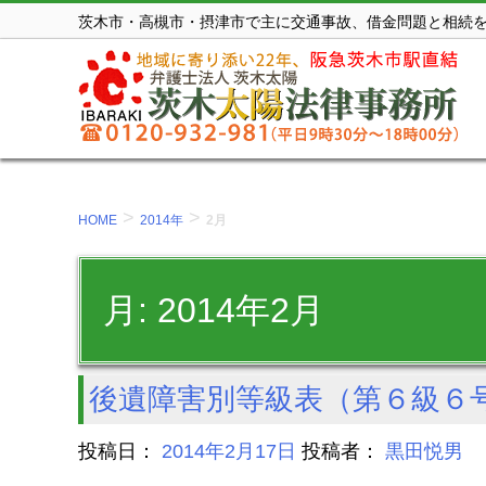
コ
茨木市・高槻市・摂津市で主に交通事故、借金問題と相続
ン
テ
ン
ツ
を
表
>
>
HOME
2014年
2月
示
す
月:
2014年2月
る。
後遺障害別等級表（第６級６
投稿日：
2014年2月17日
投稿者：
黒田悦男