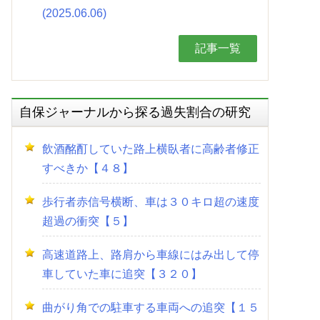
(2025.06.06)
記事一覧
自保ジャーナルから探る過失割合の研究
飲酒酩酊していた路上横臥者に高齢者修正
すべきか【４８】
歩行者赤信号横断、車は３０キロ超の速度
超過の衝突【５】
高速道路上、路肩から車線にはみ出して停
車していた車に追突【３２０】
曲がり角での駐車する車両への追突【１５