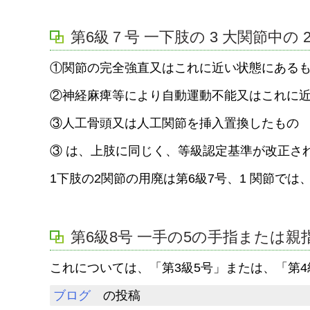
第6級７号 一下肢の 3 大関節中の
①関節の完全強直又はこれに近い状態にある
②神経麻痺等により自動運動不能又はこれに
③人工骨頭又は人工関節を挿入置換したもの
③ は、上肢に同じく、等級認定基準が改正さ
1下肢の2関節の用廃は第6級7号、1 関節では
第6級8号 一手の5の手指または
これについては、「第3級5号」または、「第
ブログ
の投稿