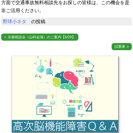
方面で交通事故無料相談先をお探しの皆様は、この機会を是
非ご活用ください。
野球小ネタ
の投稿
投
京都相談会（山科会場）のご案内【6/29】
稿
試乗車
ナ
ビ
ゲ
ー
シ
ョ
ン