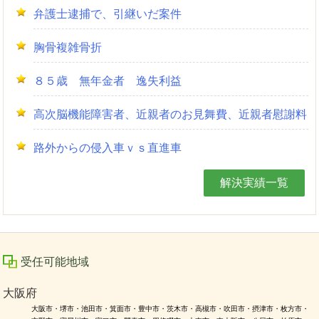
弁護士逮捕で、引継いだ案件
胸骨複雑骨折
８５歳 無年金者 逸失利益
高次脳機能障害者、近親者のお見舞費、近親者慰謝料
路外からの侵入車ｖｓ直進車
解決実績一覧
受任可能地域
大阪府
大阪市・堺市・池田市・箕面市・豊中市・茨木市・高槻市・吹田市・摂津市・枚方市・