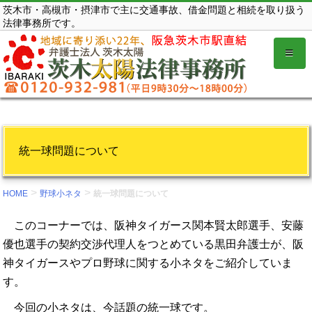
コ
茨木市・高槻市・摂津市で主に交通事故、借金問題と相続を取り扱う
法律事務所です。
ン
テ
ン
ツ
を
表
示
統一球問題について
す
る。
>
>
HOME
野球小ネタ
統一球問題について
このコーナーでは、阪神タイガース関本賢太郎選手、安藤
優也選手の契約交渉代理人をつとめている黒田弁護士が、阪
神タイガースやプロ野球に関する小ネタをご紹介していま
す。
今回の小ネタは、今話題の統一球です。