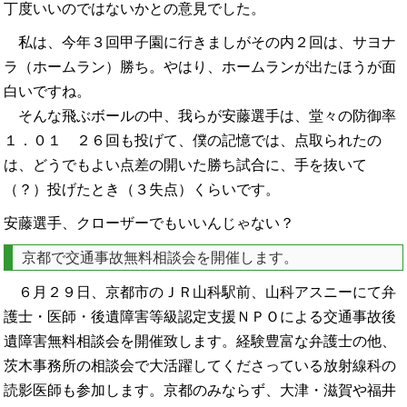
丁度いいのではないかとの意見でした。
私は、今年３回甲子園に行きましがその内２回は、サヨナ
ラ（ホームラン）勝ち。やはり、ホームランが出たほうが面
白いですね。
そんな飛ぶボールの中、我らが安藤選手は、堂々の防御率
１．０１ ２６回も投げて、僕の記憶では、点取られたの
は、どうでもよい点差の開いた勝ち試合に、手を抜いて
（？）投げたとき（３失点）くらいです。
安藤選手、クローザーでもいいんじゃない？
京都で交通事故無料相談会を開催します。
６月２９日、京都市のＪＲ山科駅前、山科アスニーにて弁
護士・医師・後遺障害等級認定支援ＮＰＯによる交通事故後
遺障害無料相談会を開催致します。経験豊富な弁護士の他、
茨木事務所の相談会で大活躍してくださっている放射線科の
読影医師も参加します。京都のみならず、大津・滋賀や福井