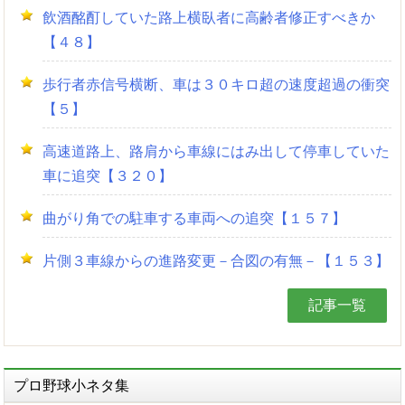
飲酒酩酊していた路上横臥者に高齢者修正すべきか
【４８】
歩行者赤信号横断、車は３０キロ超の速度超過の衝突
【５】
高速道路上、路肩から車線にはみ出して停車していた
車に追突【３２０】
曲がり角での駐車する車両への追突【１５７】
片側３車線からの進路変更－合図の有無－【１５３】
記事一覧
プロ野球小ネタ集