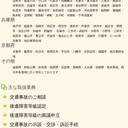
交野市・寝屋川市・守口市・門真市・四條畷市・大東市・東大阪市・八尾市・柏原市・
岸和田市・貝塚市・和泉市・高石市・泉大津市・泉佐野市・田尻町・泉南市・阪南市・
松原市・羽曳野市・藤井寺市・富田林市・大阪狭山市・河内長野市・能勢町・豊能町・
島本町・忠岡町・熊取町・岬町・太子町・河南町・千早赤阪村
兵庫県
神戸市・姫路市・尼崎市・明石市・西宮市・洲本市・芦屋市・ 伊丹市・相生市・豊岡
市・加古川市・赤穂市・西脇市・ 宝塚市・三木市・高砂市・川西市・小野市・三田市・
加西市・篠山市・養父市・丹波市・南あわじ市・朝来市・淡路市・宍粟市・たつの市・
加東市 他兵庫県全域
京都府
京都市・亀岡市・向日市・長岡京市・宇治市・八幡市・京田辺市・城陽市 他京都府全
域
その他
滋賀県・和歌山県・奈良県・福岡県・佐賀県・長崎県・大分県・宮崎県・熊本県他、西
日本各地域に広く対応しております。
主な取扱業務
交通事故のご相談
後遺障害等級認定
後遺障害等級の異議申立
交通事故の示談・交渉・訴訟手続