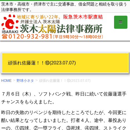
コ
茨木市・高槻市・摂津市で主に交通事故、借金問題と相続を取り扱う
法律事務所です。
ン
テ
ン
ツ
を
表
示
頑張れ佐藤蓮！！⑩(2023.07.07)
す
る。
>
>
HOME
野球小ネタ
頑張れ佐藤蓮！！⑩(2023.07.07)
７月６日（木）、ソフトバンク戦、昨日に続いて佐藤蓮選手
チャンスをもらえました。
昨日の失敗のリベンジを期待したところでしたが、今回更に
酷い結果となってしまいました。打者４人、途中、暴投あり
ーの、①四球、②一塁フライ、③死球、④四球、ストライク