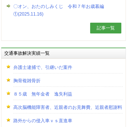
〇オン、おたのしみくじ 令和７年お歳暮編
①(2025.11.16)
記事一覧
交通事故解決実績一覧
弁護士逮捕で、引継いだ案件
胸骨複雑骨折
８５歳 無年金者 逸失利益
高次脳機能障害者、近親者のお見舞費、近親者慰謝料
路外からの侵入車ｖｓ直進車