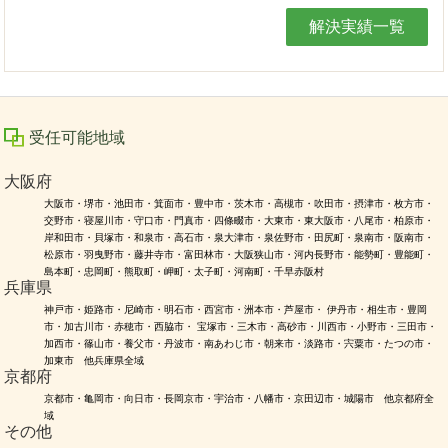
解決実績一覧
受任可能地域
大阪府
大阪市・堺市・池田市・箕面市・豊中市・茨木市・高槻市・吹田市・摂津市・枚方市・
交野市・寝屋川市・守口市・門真市・四條畷市・大東市・東大阪市・八尾市・柏原市・
岸和田市・貝塚市・和泉市・高石市・泉大津市・泉佐野市・田尻町・泉南市・阪南市・
松原市・羽曳野市・藤井寺市・富田林市・大阪狭山市・河内長野市・能勢町・豊能町・
島本町・忠岡町・熊取町・岬町・太子町・河南町・千早赤阪村
兵庫県
神戸市・姫路市・尼崎市・明石市・西宮市・洲本市・芦屋市・ 伊丹市・相生市・豊岡
市・加古川市・赤穂市・西脇市・ 宝塚市・三木市・高砂市・川西市・小野市・三田市・
加西市・篠山市・養父市・丹波市・南あわじ市・朝来市・淡路市・宍粟市・たつの市・
加東市 他兵庫県全域
京都府
京都市・亀岡市・向日市・長岡京市・宇治市・八幡市・京田辺市・城陽市 他京都府全
域
その他