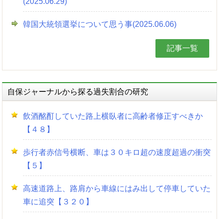
(2025.06.29)
韓国大統領選挙について思う事(2025.06.06)
記事一覧
自保ジャーナルから探る過失割合の研究
飲酒酩酊していた路上横臥者に高齢者修正すべきか
【４８】
歩行者赤信号横断、車は３０キロ超の速度超過の衝突
【５】
高速道路上、路肩から車線にはみ出して停車していた
車に追突【３２０】