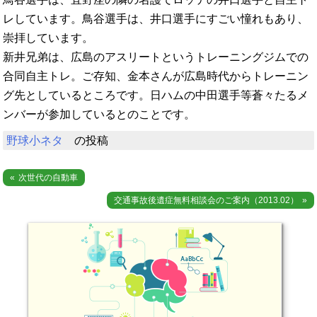
レしています。鳥谷選手は、井口選手にすごい憧れもあり、
崇拝しています。
新井兄弟は、広島のアスリートというトレーニングジムでの
合同自主トレ。ご存知、金本さんが広島時代からトレーニン
グ先としているところです。日ハムの中田選手等蒼々たるメ
ンバーが参加しているとのことです。
野球小ネタ
の投稿
投
次世代の自動車
稿
交通事故後遺症無料相談会のご案内（2013.02）
ナ
ビ
ゲ
ー
シ
ョ