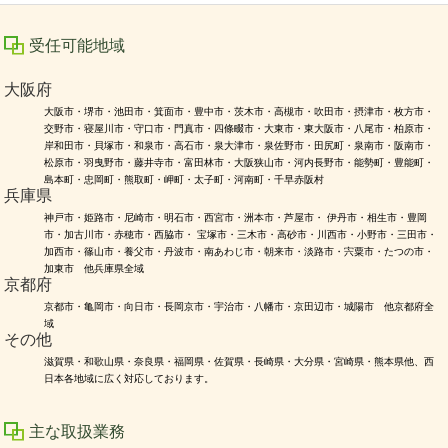
受任可能地域
大阪府
大阪市・堺市・池田市・箕面市・豊中市・茨木市・高槻市・吹田市・摂津市・枚方市・
交野市・寝屋川市・守口市・門真市・四條畷市・大東市・東大阪市・八尾市・柏原市・
岸和田市・貝塚市・和泉市・高石市・泉大津市・泉佐野市・田尻町・泉南市・阪南市・
松原市・羽曳野市・藤井寺市・富田林市・大阪狭山市・河内長野市・能勢町・豊能町・
島本町・忠岡町・熊取町・岬町・太子町・河南町・千早赤阪村
兵庫県
神戸市・姫路市・尼崎市・明石市・西宮市・洲本市・芦屋市・ 伊丹市・相生市・豊岡
市・加古川市・赤穂市・西脇市・ 宝塚市・三木市・高砂市・川西市・小野市・三田市・
加西市・篠山市・養父市・丹波市・南あわじ市・朝来市・淡路市・宍粟市・たつの市・
加東市 他兵庫県全域
京都府
京都市・亀岡市・向日市・長岡京市・宇治市・八幡市・京田辺市・城陽市 他京都府全
域
その他
滋賀県・和歌山県・奈良県・福岡県・佐賀県・長崎県・大分県・宮崎県・熊本県他、西
日本各地域に広く対応しております。
主な取扱業務