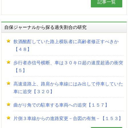
記事一覧
自保ジャーナルから探る過失割合の研究
飲酒酩酊していた路上横臥者に高齢者修正すべきか
【４８】
歩行者赤信号横断、車は３０キロ超の速度超過の衝突
【５】
高速道路上、路肩から車線にはみ出して停車していた
車に追突【３２０】
曲がり角での駐車する車両への追突【１５７】
片側３車線からの進路変更－合図の有無－【１５３】