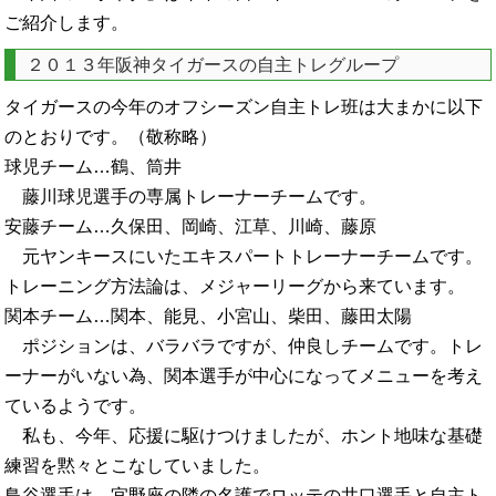
ご紹介します。
２０１３年阪神タイガースの自主トレグループ
タイガースの今年のオフシーズン自主トレ班は大まかに以下
のとおりです。（敬称略）
球児チーム…鶴、筒井
藤川球児選手の専属トレーナーチームです。
安藤チーム…久保田、岡崎、江草、川崎、藤原
元ヤンキースにいたエキスパートトレーナーチームです。
トレーニング方法論は、メジャーリーグから来ています。
関本チーム…関本、能見、小宮山、柴田、藤田太陽
ポジションは、バラバラですが、仲良しチームです。トレ
ーナーがいない為、関本選手が中心になってメニューを考え
ているようです。
私も、今年、応援に駆けつけましたが、ホント地味な基礎
練習を黙々とこなしていました。
鳥谷選手は、宜野座の隣の名護でロッテの井口選手と自主ト