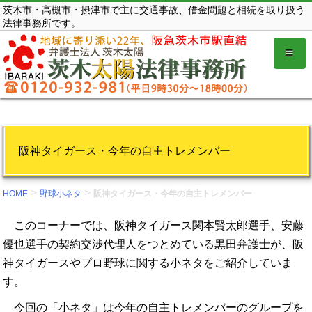
コ
茨木市・高槻市・摂津市で主に交通事故、借金問題と相続を取り扱う
法律事務所です。
ン
テ
ン
ツ
を
表
示
阪神タイガース・今年の自主トレメンバー
す
る。
>
>
HOME
野球小ネタ
阪神タイガース・今年の自主トレメンバー
このコーナーでは、阪神タイガース関本賢太郎選手、安藤
優也選手の契約交渉代理人をつとめている黒田弁護士が、阪
神タイガースやプロ野球に関する小ネタをご紹介していま
す。
今回の「小ネタ」は今年の自主トレメンバーのグループを