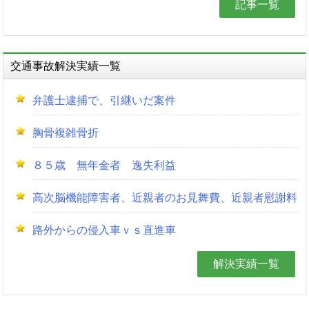
記事一覧
交通事故解決実績一覧
弁護士逮捕で、引継いだ案件
胸骨複雑骨折
８５歳 無年金者 逸失利益
高次脳機能障害者、近親者のお見舞費、近親者慰謝料
路外からの侵入車ｖｓ直進車
解決実績一覧