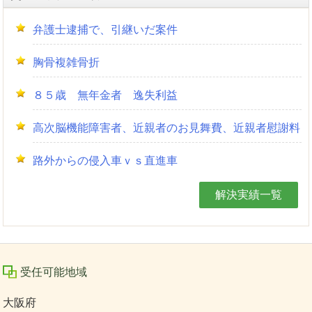
弁護士逮捕で、引継いだ案件
胸骨複雑骨折
８５歳 無年金者 逸失利益
高次脳機能障害者、近親者のお見舞費、近親者慰謝料
路外からの侵入車ｖｓ直進車
解決実績一覧
受任可能地域
大阪府