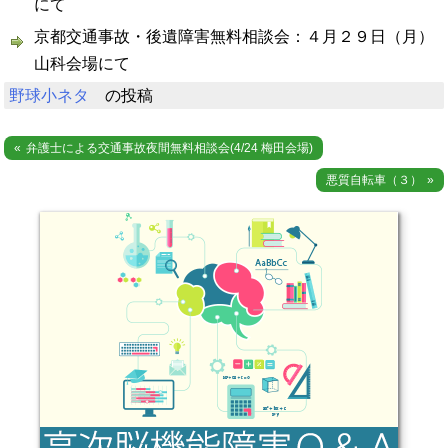
にて
京都交通事故・後遺障害無料相談会：４月２９日（月）
山科会場にて
野球小ネタ
の投稿
投
弁護士による交通事故夜間無料相談会(4/24 梅田会場)
稿
悪質自転車（３）
ナ
ビ
ゲ
ー
シ
ョ
ン