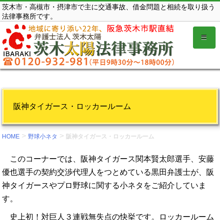
コ
茨木市・高槻市・摂津市で主に交通事故、借金問題と相続を取り扱う
法律事務所です。
ン
テ
ン
ツ
を
表
示
阪神タイガース・ロッカールーム
す
る。
>
>
HOME
野球小ネタ
阪神タイガース・ロッカールーム
このコーナーでは、阪神タイガース関本賢太郎選手、安藤
優也選手の契約交渉代理人をつとめている黒田弁護士が、阪
神タイガースやプロ野球に関する小ネタをご紹介していま
す。
史上初！対巨人３連戦無失点の快挙です。ロッカールーム