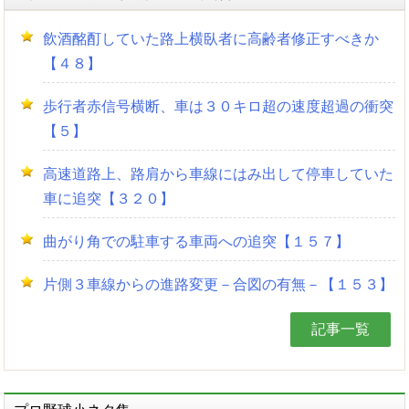
飲酒酩酊していた路上横臥者に高齢者修正すべきか
【４８】
歩行者赤信号横断、車は３０キロ超の速度超過の衝突
【５】
高速道路上、路肩から車線にはみ出して停車していた
車に追突【３２０】
曲がり角での駐車する車両への追突【１５７】
片側３車線からの進路変更－合図の有無－【１５３】
記事一覧