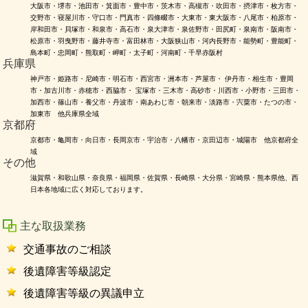
大阪市・堺市・池田市・箕面市・豊中市・茨木市・高槻市・吹田市・摂津市・枚方市・
交野市・寝屋川市・守口市・門真市・四條畷市・大東市・東大阪市・八尾市・柏原市・
岸和田市・貝塚市・和泉市・高石市・泉大津市・泉佐野市・田尻町・泉南市・阪南市・
松原市・羽曳野市・藤井寺市・富田林市・大阪狭山市・河内長野市・能勢町・豊能町・
島本町・忠岡町・熊取町・岬町・太子町・河南町・千早赤阪村
兵庫県
神戸市・姫路市・尼崎市・明石市・西宮市・洲本市・芦屋市・ 伊丹市・相生市・豊岡
市・加古川市・赤穂市・西脇市・ 宝塚市・三木市・高砂市・川西市・小野市・三田市・
加西市・篠山市・養父市・丹波市・南あわじ市・朝来市・淡路市・宍粟市・たつの市・
加東市 他兵庫県全域
京都府
京都市・亀岡市・向日市・長岡京市・宇治市・八幡市・京田辺市・城陽市 他京都府全
域
その他
滋賀県・和歌山県・奈良県・福岡県・佐賀県・長崎県・大分県・宮崎県・熊本県他、西
日本各地域に広く対応しております。
主な取扱業務
交通事故のご相談
後遺障害等級認定
後遺障害等級の異議申立