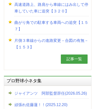
高速道路上、路肩から車線にはみ出して停
車していた車に追突【３２０】
曲がり角での駐車する車両への追突【１５
７】
片側３車線からの進路変更－合図の有無－
【１５３】
記事一覧
プロ野球小ネタ集
ジャイアンツ 阿部監督辞任(2026.05.26)
頑張れ佐藤蓮！！(2025.12.20)