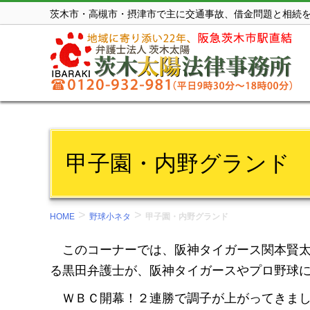
コ
茨木市・高槻市・摂津市で主に交通事故、借金問題と相続
ン
テ
ン
ツ
を
表
示
甲子園・内野グランド
す
る。
>
>
HOME
野球小ネタ
甲子園・内野グランド
このコーナーでは、阪神タイガース関本賢太
る黒田弁護士が、阪神タイガースやプロ野球
ＷＢＣ開幕！２連勝で調子が上がってきまし