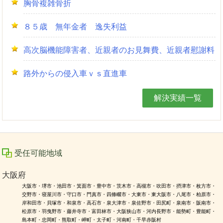
胸骨複雑骨折
８５歳 無年金者 逸失利益
高次脳機能障害者、近親者のお見舞費、近親者慰謝料
路外からの侵入車ｖｓ直進車
解決実績一覧
受任可能地域
大阪府
大阪市・堺市・池田市・箕面市・豊中市・茨木市・高槻市・吹田市・摂津市・枚方市・
交野市・寝屋川市・守口市・門真市・四條畷市・大東市・東大阪市・八尾市・柏原市・
岸和田市・貝塚市・和泉市・高石市・泉大津市・泉佐野市・田尻町・泉南市・阪南市・
松原市・羽曳野市・藤井寺市・富田林市・大阪狭山市・河内長野市・能勢町・豊能町・
島本町・忠岡町・熊取町・岬町・太子町・河南町・千早赤阪村