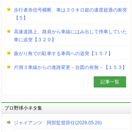
歩行者赤信号横断、車は３０キロ超の速度超過の衝突
【５】
高速道路上、路肩から車線にはみ出して停車していた
車に追突【３２０】
曲がり角での駐車する車両への追突【１５７】
片側３車線からの進路変更－合図の有無－【１５３】
記事一覧
プロ野球小ネタ集
ジャイアンツ 阿部監督辞任(2026.05.26)