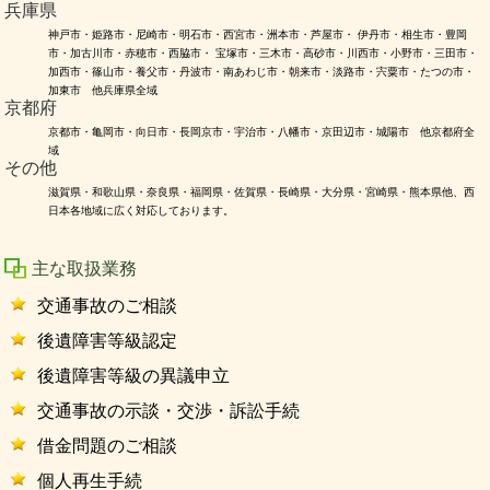
兵庫県
神戸市・姫路市・尼崎市・明石市・西宮市・洲本市・芦屋市・ 伊丹市・相生市・豊岡
市・加古川市・赤穂市・西脇市・ 宝塚市・三木市・高砂市・川西市・小野市・三田市・
加西市・篠山市・養父市・丹波市・南あわじ市・朝来市・淡路市・宍粟市・たつの市・
加東市 他兵庫県全域
京都府
京都市・亀岡市・向日市・長岡京市・宇治市・八幡市・京田辺市・城陽市 他京都府全
域
その他
滋賀県・和歌山県・奈良県・福岡県・佐賀県・長崎県・大分県・宮崎県・熊本県他、西
日本各地域に広く対応しております。
主な取扱業務
交通事故のご相談
後遺障害等級認定
後遺障害等級の異議申立
交通事故の示談・交渉・訴訟手続
借金問題のご相談
個人再生手続