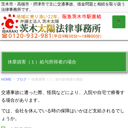
コ
茨木市・高槻市・摂津市で主に交通事故、借金問題と相続を取り扱う
法律事務所です。
ン
テ
ン
ツ
を
表
示
休業損害（１）給与所得者の場合
す
る。
>
>
HOME
ブログ
休業損害（１）給与所得者の場合
交通事故に遭った際、怪我などにより、入院や自宅で療養す
る場合があります。
では、会社を休んでいる時の保障はいかほど支給されるでし
ょうか。