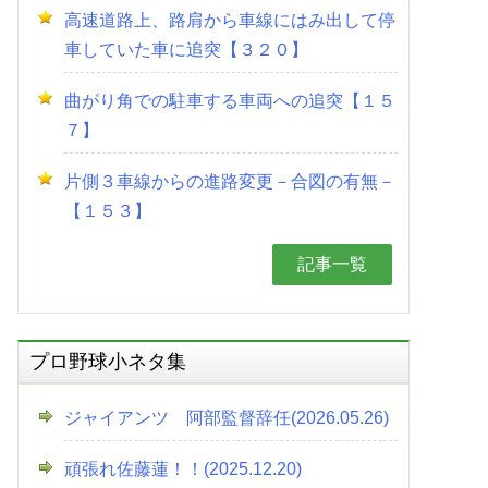
高速道路上、路肩から車線にはみ出して停
車していた車に追突【３２０】
曲がり角での駐車する車両への追突【１５
７】
片側３車線からの進路変更－合図の有無－
【１５３】
記事一覧
プロ野球小ネタ集
ジャイアンツ 阿部監督辞任(2026.05.26)
頑張れ佐藤蓮！！(2025.12.20)