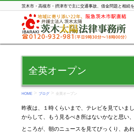
コ
茨木市・高槻市・摂津市で主に交通事故、借金問題と相続
ン
テ
ン
ツ
を
表
示
全英オープン
す
る。
>
>
HOME
ブログ
全英オープン
昨夜は、１時くらいまで、テレビを見ていま
からして、もう見るべき所はないかなと思い
ところが、朝のニュースを見てびっくり、あ