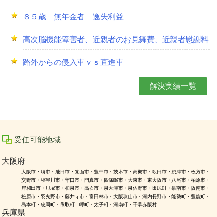
８５歳 無年金者 逸失利益
高次脳機能障害者、近親者のお見舞費、近親者慰謝料
路外からの侵入車ｖｓ直進車
解決実績一覧
受任可能地域
大阪府
大阪市・堺市・池田市・箕面市・豊中市・茨木市・高槻市・吹田市・摂津市・枚方市・
交野市・寝屋川市・守口市・門真市・四條畷市・大東市・東大阪市・八尾市・柏原市・
岸和田市・貝塚市・和泉市・高石市・泉大津市・泉佐野市・田尻町・泉南市・阪南市・
松原市・羽曳野市・藤井寺市・富田林市・大阪狭山市・河内長野市・能勢町・豊能町・
島本町・忠岡町・熊取町・岬町・太子町・河南町・千早赤阪村
兵庫県