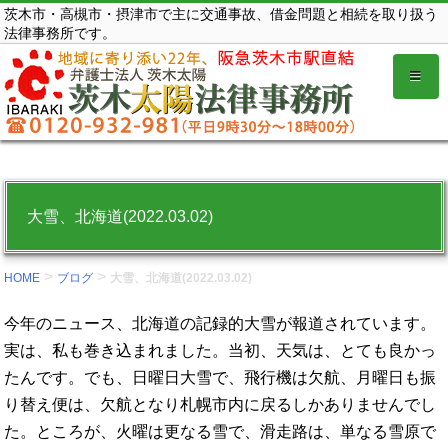
コ
茨木市・高槻市・摂津市で主に交通事故、借金問題と相続を取り扱う
法律事務所です。
ン
テ
ン
ツ
を
表
示
大雪、北海道(2022.03.02)
す
る。
>
>
HOME
ブログ
大雪、北海道(2022.03.02)
今年のニュース、北海道の記録的大雪が報道されています。
実は、私も巻き込まれました。当初、天気は、とても良かっ
たんです。でも、日曜日大雪で、飛行機は欠航、月曜日も振
り替え便は、欠航となり札幌市内に戻るしかありませんでし
た。ところが、火曜は更なる雪で、滑走路は、単なる雪原で