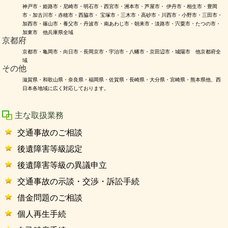
神戸市・姫路市・尼崎市・明石市・西宮市・洲本市・芦屋市・ 伊丹市・相生市・豊岡
市・加古川市・赤穂市・西脇市・ 宝塚市・三木市・高砂市・川西市・小野市・三田市・
加西市・篠山市・養父市・丹波市・南あわじ市・朝来市・淡路市・宍粟市・たつの市・
加東市 他兵庫県全域
京都府
京都市・亀岡市・向日市・長岡京市・宇治市・八幡市・京田辺市・城陽市 他京都府全
域
その他
滋賀県・和歌山県・奈良県・福岡県・佐賀県・長崎県・大分県・宮崎県・熊本県他、西
日本各地域に広く対応しております。
主な取扱業務
交通事故のご相談
後遺障害等級認定
後遺障害等級の異議申立
交通事故の示談・交渉・訴訟手続
借金問題のご相談
個人再生手続