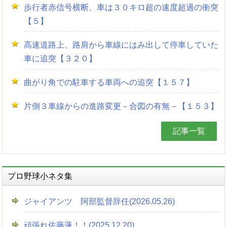
歩行者赤信号横断、車は３０キロ超の速度超過の衝突
【５】
高速道路上、路肩から車線にはみ出して停車していた
車に追突【３２０】
曲がり角での駐車する車両への追突【１５７】
片側３車線からの進路変更－合図の有無－【１５３】
記事一覧
プロ野球小ネタ集
ジャイアンツ 阿部監督辞任(2026.05.26)
頑張れ佐藤蓮！！(2025.12.20)