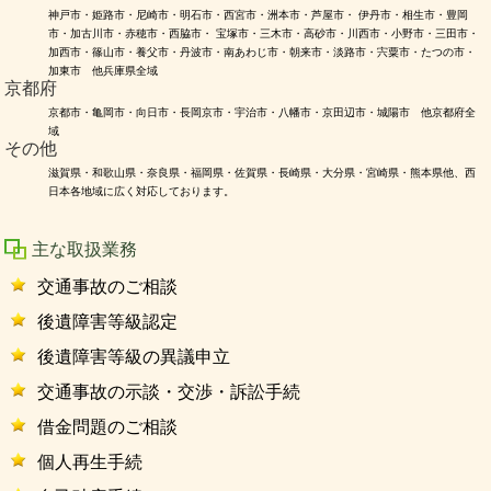
神戸市・姫路市・尼崎市・明石市・西宮市・洲本市・芦屋市・ 伊丹市・相生市・豊岡
市・加古川市・赤穂市・西脇市・ 宝塚市・三木市・高砂市・川西市・小野市・三田市・
加西市・篠山市・養父市・丹波市・南あわじ市・朝来市・淡路市・宍粟市・たつの市・
加東市 他兵庫県全域
京都府
京都市・亀岡市・向日市・長岡京市・宇治市・八幡市・京田辺市・城陽市 他京都府全
域
その他
滋賀県・和歌山県・奈良県・福岡県・佐賀県・長崎県・大分県・宮崎県・熊本県他、西
日本各地域に広く対応しております。
主な取扱業務
交通事故のご相談
後遺障害等級認定
後遺障害等級の異議申立
交通事故の示談・交渉・訴訟手続
借金問題のご相談
個人再生手続