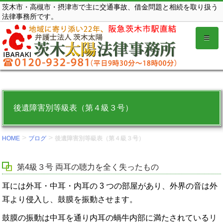
コ
茨木市・高槻市・摂津市で主に交通事故、借金問題と相続を取り扱う
法律事務所です。
ン
テ
ン
ツ
を
表
示
後遺障害別等級表（第４級３号）
す
る。
>
>
HOME
ブログ
後遺障害別等級表（第４級３号）
第4級３号 両耳の聴力を全く失ったもの
耳には外耳・中耳・内耳の 3 つの部屋があり、外界の音は外
耳より侵入し、鼓膜を振動させます。
鼓膜の振動は中耳を通り内耳の蝸牛内部に満たされているリ