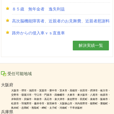
８５歳 無年金者 逸失利益
高次脳機能障害者、近親者のお見舞費、近親者慰謝料
路外からの侵入車ｖｓ直進車
解決実績一覧
受任可能地域
大阪府
大阪市・堺市・池田市・箕面市・豊中市・茨木市・高槻市・吹田市・摂津市・枚方市・
交野市・寝屋川市・守口市・門真市・四條畷市・大東市・東大阪市・八尾市・柏原市・
岸和田市・貝塚市・和泉市・高石市・泉大津市・泉佐野市・田尻町・泉南市・阪南市・
松原市・羽曳野市・藤井寺市・富田林市・大阪狭山市・河内長野市・能勢町・豊能町・
島本町・忠岡町・熊取町・岬町・太子町・河南町・千早赤阪村
兵庫県