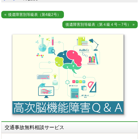
投
後遺障害別等級表（第4級2号）
稿
後遺障害別等級表（第４級４号～7号）
ナ
ビ
ゲ
ー
シ
ョ
ン
交通事故無料相談サービス