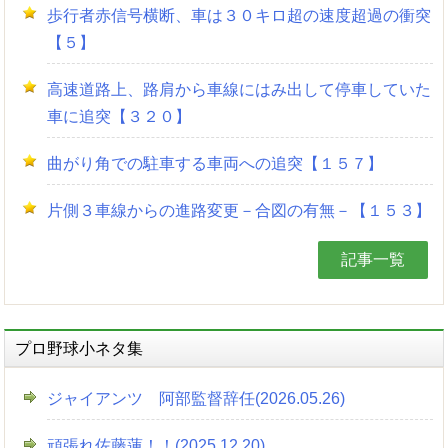
歩行者赤信号横断、車は３０キロ超の速度超過の衝突
【５】
高速道路上、路肩から車線にはみ出して停車していた
車に追突【３２０】
曲がり角での駐車する車両への追突【１５７】
片側３車線からの進路変更－合図の有無－【１５３】
記事一覧
プロ野球小ネタ集
ジャイアンツ 阿部監督辞任(2026.05.26)
頑張れ佐藤蓮！！(2025.12.20)