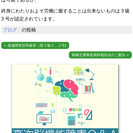
終身にわたりおよそ労働に服することは出来ないものは 3 級
3 号が認定されています。
ブログ
の投稿
投
後遺障害別等級表（第 3 級１，２号)
稿
鶴橋交通事故無料相談会のご案内
ナ
ビ
ゲ
ー
シ
ョ
ン