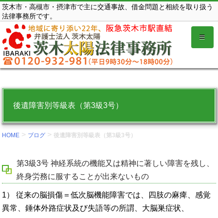
コ
茨木市・高槻市・摂津市で主に交通事故、借金問題と相続を取り扱う
法律事務所です。
ン
テ
ン
ツ
を
表
示
後遺障害別等級表（第3級3号）
す
る。
>
>
HOME
ブログ
後遺障害別等級表（第3級3号）
第3級3号 神経系統の機能又は精神に著しい障害を残し、
終身労務に服することが出来ないもの
1） 従来の脳損傷＝低次脳機能障害では、四肢の麻痺、感覚
異常、錘体外路症状及び失語等の所謂、大脳巣症状、