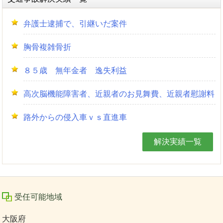
弁護士逮捕で、引継いだ案件
胸骨複雑骨折
８５歳 無年金者 逸失利益
高次脳機能障害者、近親者のお見舞費、近親者慰謝料
路外からの侵入車ｖｓ直進車
解決実績一覧
受任可能地域
大阪府