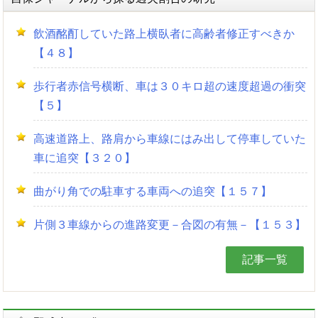
飲酒酩酊していた路上横臥者に高齢者修正すべきか
【４８】
歩行者赤信号横断、車は３０キロ超の速度超過の衝突
【５】
高速道路上、路肩から車線にはみ出して停車していた
車に追突【３２０】
曲がり角での駐車する車両への追突【１５７】
片側３車線からの進路変更－合図の有無－【１５３】
記事一覧