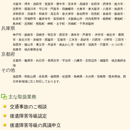
大阪市・堺市・池田市・箕面市・豊中市・茨木市・高槻市・吹田市・摂津市・枚方市・
交野市・寝屋川市・守口市・門真市・四條畷市・大東市・東大阪市・八尾市・柏原市・
岸和田市・貝塚市・和泉市・高石市・泉大津市・泉佐野市・田尻町・泉南市・阪南市・
松原市・羽曳野市・藤井寺市・富田林市・大阪狭山市・河内長野市・能勢町・豊能町・
島本町・忠岡町・熊取町・岬町・太子町・河南町・千早赤阪村
兵庫県
神戸市・姫路市・尼崎市・明石市・西宮市・洲本市・芦屋市・ 伊丹市・相生市・豊岡
市・加古川市・赤穂市・西脇市・ 宝塚市・三木市・高砂市・川西市・小野市・三田市・
加西市・篠山市・養父市・丹波市・南あわじ市・朝来市・淡路市・宍粟市・たつの市・
加東市 他兵庫県全域
京都府
京都市・亀岡市・向日市・長岡京市・宇治市・八幡市・京田辺市・城陽市 他京都府全
域
その他
滋賀県・和歌山県・奈良県・福岡県・佐賀県・長崎県・大分県・宮崎県・熊本県他、西
日本各地域に広く対応しております。
主な取扱業務
交通事故のご相談
後遺障害等級認定
後遺障害等級の異議申立