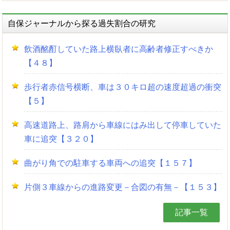
自保ジャーナルから探る過失割合の研究
飲酒酩酊していた路上横臥者に高齢者修正すべきか
【４８】
歩行者赤信号横断、車は３０キロ超の速度超過の衝突
【５】
高速道路上、路肩から車線にはみ出して停車していた
車に追突【３２０】
曲がり角での駐車する車両への追突【１５７】
片側３車線からの進路変更－合図の有無－【１５３】
記事一覧