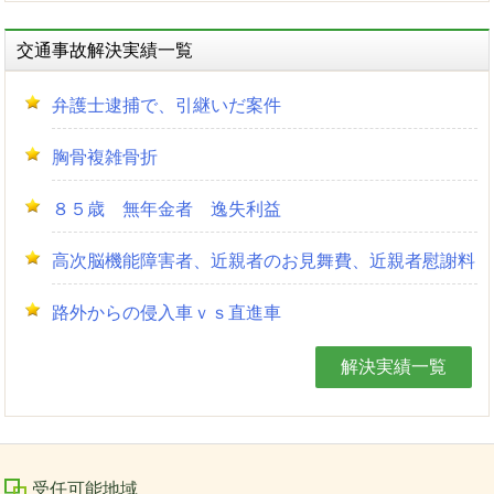
交通事故解決実績一覧
弁護士逮捕で、引継いだ案件
胸骨複雑骨折
８５歳 無年金者 逸失利益
高次脳機能障害者、近親者のお見舞費、近親者慰謝料
路外からの侵入車ｖｓ直進車
解決実績一覧
受任可能地域