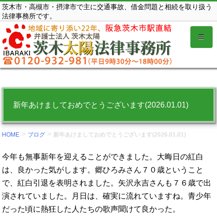
コ
茨木市・高槻市・摂津市で主に交通事故、借金問題と相続を取り扱う
法律事務所です。
ン
テ
ン
ツ
を
表
示
新年あけましておめでとうございます(2026.01.01)
す
る。
>
>
HOME
ブログ
新年あけましておめでとうございます(2026.01.01)
今年も無事新年を迎えることができました。大晦日の紅白
は、良かった気がします。郷ひろみさん７０歳ということ
で、紅白引退を表明されました。矢沢永吉さんも７６歳で出
演されていました。月日は、確実に流れていますね。青少年
だった頃に熱狂した人たちの歌声聞けて良かった。