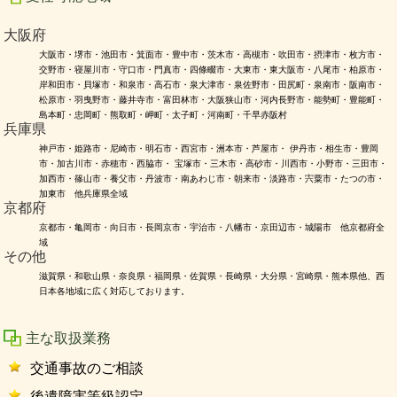
大阪府
大阪市・堺市・池田市・箕面市・豊中市・茨木市・高槻市・吹田市・摂津市・枚方市・
交野市・寝屋川市・守口市・門真市・四條畷市・大東市・東大阪市・八尾市・柏原市・
岸和田市・貝塚市・和泉市・高石市・泉大津市・泉佐野市・田尻町・泉南市・阪南市・
松原市・羽曳野市・藤井寺市・富田林市・大阪狭山市・河内長野市・能勢町・豊能町・
島本町・忠岡町・熊取町・岬町・太子町・河南町・千早赤阪村
兵庫県
神戸市・姫路市・尼崎市・明石市・西宮市・洲本市・芦屋市・ 伊丹市・相生市・豊岡
市・加古川市・赤穂市・西脇市・ 宝塚市・三木市・高砂市・川西市・小野市・三田市・
加西市・篠山市・養父市・丹波市・南あわじ市・朝来市・淡路市・宍粟市・たつの市・
加東市 他兵庫県全域
京都府
京都市・亀岡市・向日市・長岡京市・宇治市・八幡市・京田辺市・城陽市 他京都府全
域
その他
滋賀県・和歌山県・奈良県・福岡県・佐賀県・長崎県・大分県・宮崎県・熊本県他、西
日本各地域に広く対応しております。
主な取扱業務
交通事故のご相談
後遺障害等級認定