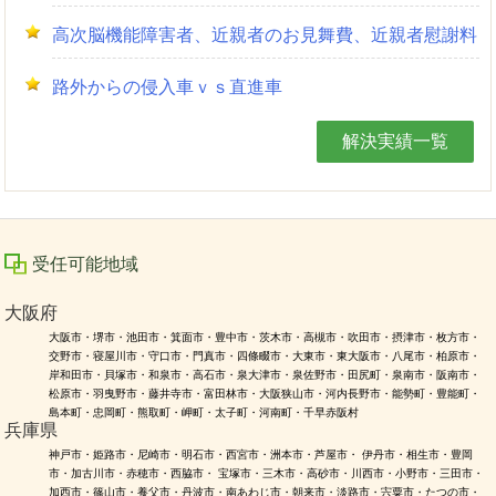
高次脳機能障害者、近親者のお見舞費、近親者慰謝料
路外からの侵入車ｖｓ直進車
解決実績一覧
受任可能地域
大阪府
大阪市・堺市・池田市・箕面市・豊中市・茨木市・高槻市・吹田市・摂津市・枚方市・
交野市・寝屋川市・守口市・門真市・四條畷市・大東市・東大阪市・八尾市・柏原市・
岸和田市・貝塚市・和泉市・高石市・泉大津市・泉佐野市・田尻町・泉南市・阪南市・
松原市・羽曳野市・藤井寺市・富田林市・大阪狭山市・河内長野市・能勢町・豊能町・
島本町・忠岡町・熊取町・岬町・太子町・河南町・千早赤阪村
兵庫県
神戸市・姫路市・尼崎市・明石市・西宮市・洲本市・芦屋市・ 伊丹市・相生市・豊岡
市・加古川市・赤穂市・西脇市・ 宝塚市・三木市・高砂市・川西市・小野市・三田市・
加西市・篠山市・養父市・丹波市・南あわじ市・朝来市・淡路市・宍粟市・たつの市・