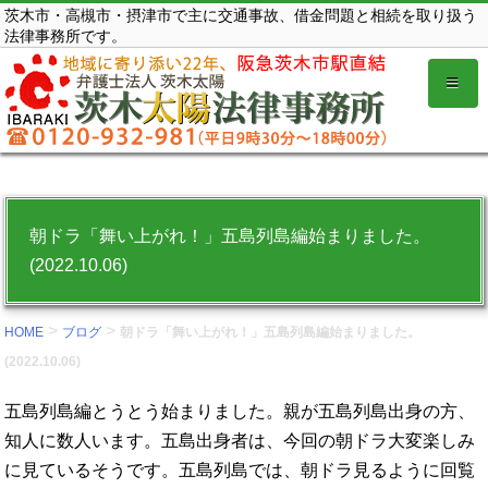
コ
茨木市・高槻市・摂津市で主に交通事故、借金問題と相続を取り扱う
法律事務所です。
ン
テ
ン
ツ
を
表
示
朝ドラ「舞い上がれ！」五島列島編始まりました。
す
(2022.10.06)
る。
>
>
HOME
ブログ
朝ドラ「舞い上がれ！」五島列島編始まりました。
(2022.10.06)
五島列島編とうとう始まりました。親が五島列島出身の方、
知人に数人います。五島出身者は、今回の朝ドラ大変楽しみ
に見ているそうです。五島列島では、朝ドラ見るように回覧