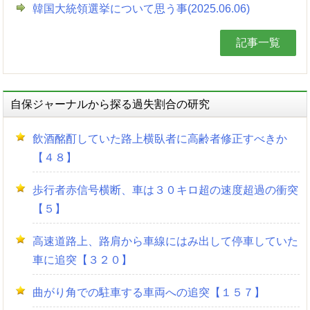
韓国大統領選挙について思う事(2025.06.06)
記事一覧
自保ジャーナルから探る過失割合の研究
飲酒酩酊していた路上横臥者に高齢者修正すべきか
【４８】
歩行者赤信号横断、車は３０キロ超の速度超過の衝突
【５】
高速道路上、路肩から車線にはみ出して停車していた
車に追突【３２０】
曲がり角での駐車する車両への追突【１５７】