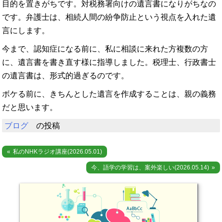
目的を置きがちです。対税務署向けの遺言書になりがちなの
です。弁護士は、相続人間の紛争防止という視点を入れた遺
言にします。
今まで、認知症になる前に、私に相談に来れた方複数の方
に、遺言書を書き直す様に指導しました。税理士、行政書士
の遺言書は、形式的過ぎるのです。
ボケる前に、きちんとした遺言を作成することは、親の義務
だと思います。
ブログ
の投稿
投
私のNHKラジオ講座(2026.05.01)
稿
今、語学の学習は、案外楽しい(2026.05.14)
ナ
ビ
ゲ
ー