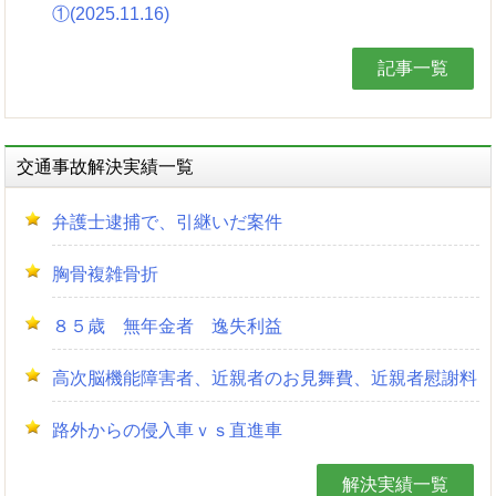
①(2025.11.16)
記事一覧
交通事故解決実績一覧
弁護士逮捕で、引継いだ案件
胸骨複雑骨折
８５歳 無年金者 逸失利益
高次脳機能障害者、近親者のお見舞費、近親者慰謝料
路外からの侵入車ｖｓ直進車
解決実績一覧