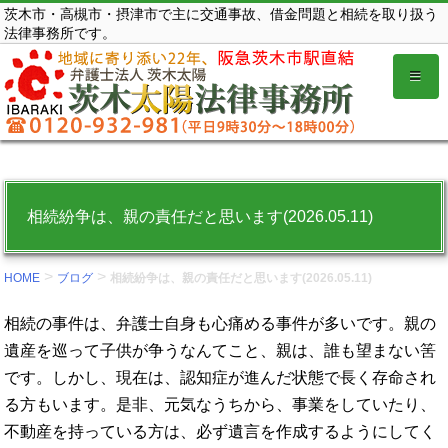
コ
茨木市・高槻市・摂津市で主に交通事故、借金問題と相続を取り扱う
法律事務所です。
ン
テ
ン
ツ
を
表
示
相続紛争は、親の責任だと思います(2026.05.11)
す
る。
>
>
HOME
ブログ
相続紛争は、親の責任だと思います(2026.05.11)
相続の事件は、弁護士自身も心痛める事件が多いです。親の
遺産を巡って子供が争うなんてこと、親は、誰も望まない筈
です。しかし、現在は、認知症が進んだ状態で長く存命され
る方もいます。是非、元気なうちから、事業をしていたり、
不動産を持っている方は、必ず遺言を作成するようにしてく