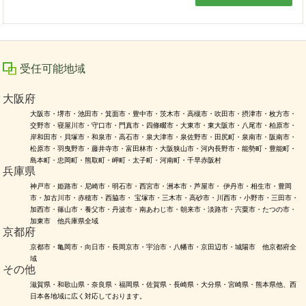
受任可能地域
大阪府
大阪市・堺市・池田市・箕面市・豊中市・茨木市・高槻市・吹田市・摂津市・枚方市・
交野市・寝屋川市・守口市・門真市・四條畷市・大東市・東大阪市・八尾市・柏原市・
岸和田市・貝塚市・和泉市・高石市・泉大津市・泉佐野市・田尻町・泉南市・阪南市・
松原市・羽曳野市・藤井寺市・富田林市・大阪狭山市・河内長野市・能勢町・豊能町・
島本町・忠岡町・熊取町・岬町・太子町・河南町・千早赤阪村
兵庫県
神戸市・姫路市・尼崎市・明石市・西宮市・洲本市・芦屋市・ 伊丹市・相生市・豊岡
市・加古川市・赤穂市・西脇市・ 宝塚市・三木市・高砂市・川西市・小野市・三田市・
加西市・篠山市・養父市・丹波市・南あわじ市・朝来市・淡路市・宍粟市・たつの市・
加東市 他兵庫県全域
京都府
京都市・亀岡市・向日市・長岡京市・宇治市・八幡市・京田辺市・城陽市 他京都府全
域
その他
滋賀県・和歌山県・奈良県・福岡県・佐賀県・長崎県・大分県・宮崎県・熊本県他、西
日本各地域に広く対応しております。