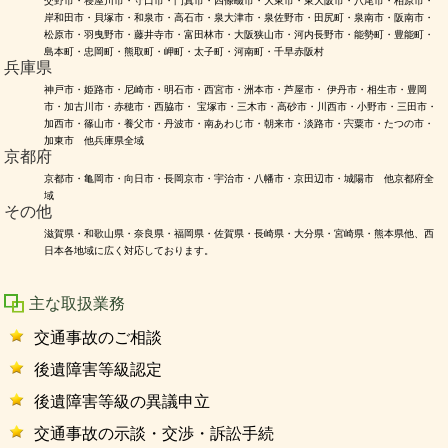
交野市・寝屋川市・守口市・門真市・四條畷市・大東市・東大阪市・八尾市・柏原市・
岸和田市・貝塚市・和泉市・高石市・泉大津市・泉佐野市・田尻町・泉南市・阪南市・
松原市・羽曳野市・藤井寺市・富田林市・大阪狭山市・河内長野市・能勢町・豊能町・
島本町・忠岡町・熊取町・岬町・太子町・河南町・千早赤阪村
兵庫県
神戸市・姫路市・尼崎市・明石市・西宮市・洲本市・芦屋市・ 伊丹市・相生市・豊岡
市・加古川市・赤穂市・西脇市・ 宝塚市・三木市・高砂市・川西市・小野市・三田市・
加西市・篠山市・養父市・丹波市・南あわじ市・朝来市・淡路市・宍粟市・たつの市・
加東市 他兵庫県全域
京都府
京都市・亀岡市・向日市・長岡京市・宇治市・八幡市・京田辺市・城陽市 他京都府全
域
その他
滋賀県・和歌山県・奈良県・福岡県・佐賀県・長崎県・大分県・宮崎県・熊本県他、西
日本各地域に広く対応しております。
主な取扱業務
交通事故のご相談
後遺障害等級認定
後遺障害等級の異議申立
交通事故の示談・交渉・訴訟手続