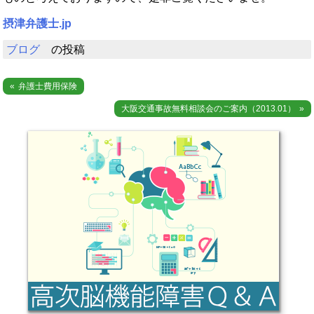
摂津弁護士.jp
ブログ
の投稿
投
弁護士費用保険
稿
大阪交通事故無料相談会のご案内（2013.01）
ナ
ビ
ゲ
ー
シ
ョ
ン