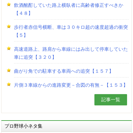
飲酒酩酊していた路上横臥者に高齢者修正すべきか
【４８】
歩行者赤信号横断、車は３０キロ超の速度超過の衝突
【５】
高速道路上、路肩から車線にはみ出して停車していた
車に追突【３２０】
曲がり角での駐車する車両への追突【１５７】
片側３車線からの進路変更－合図の有無－【１５３】
記事一覧
プロ野球小ネタ集