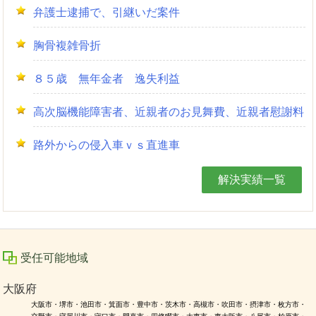
弁護士逮捕で、引継いだ案件
胸骨複雑骨折
８５歳 無年金者 逸失利益
高次脳機能障害者、近親者のお見舞費、近親者慰謝料
路外からの侵入車ｖｓ直進車
解決実績一覧
受任可能地域
大阪府
大阪市・堺市・池田市・箕面市・豊中市・茨木市・高槻市・吹田市・摂津市・枚方市・