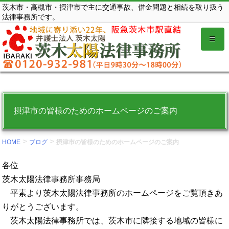
コ
茨木市・高槻市・摂津市で主に交通事故、借金問題と相続を取り扱う
法律事務所です。
ン
テ
ン
ツ
を
表
示
摂津市の皆様のためのホームページのご案内
す
る。
>
>
HOME
ブログ
摂津市の皆様のためのホームページのご案内
各位
茨木太陽法律事務所事務局
平素より茨木太陽法律事務所のホームページをご覧頂きあ
りがとうございます。
茨木太陽法律事務所では、茨木市に隣接する地域の皆様に