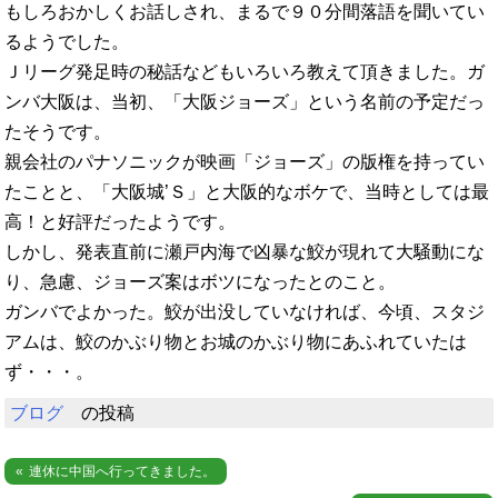
もしろおかしくお話しされ、まるで９０分間落語を聞いてい
るようでした。
Ｊリーグ発足時の秘話などもいろいろ教えて頂きました。ガ
ンバ大阪は、当初、「大阪ジョーズ」という名前の予定だっ
たそうです。
親会社のパナソニックが映画「ジョーズ」の版権を持ってい
たことと、「大阪城’Ｓ」と大阪的なボケで、当時としては最
高！と好評だったようです。
しかし、発表直前に瀬戸内海で凶暴な鮫が現れて大騒動にな
り、急慮、ジョーズ案はボツになったとのこと。
ガンバでよかった。鮫が出没していなければ、今頃、スタジ
アムは、鮫のかぶり物とお城のかぶり物にあふれていたは
ず・・・。
ブログ
の投稿
投
連休に中国へ行ってきました。