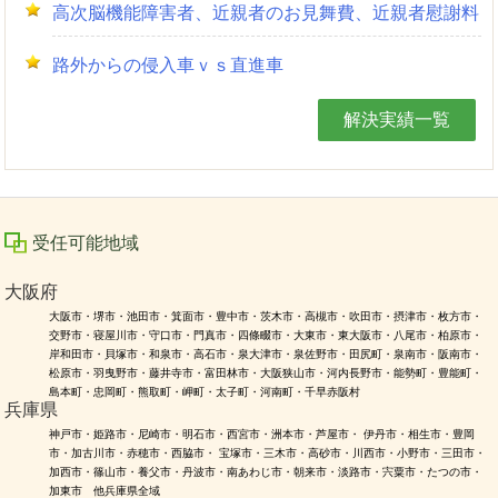
高次脳機能障害者、近親者のお見舞費、近親者慰謝料
路外からの侵入車ｖｓ直進車
解決実績一覧
受任可能地域
大阪府
大阪市・堺市・池田市・箕面市・豊中市・茨木市・高槻市・吹田市・摂津市・枚方市・
交野市・寝屋川市・守口市・門真市・四條畷市・大東市・東大阪市・八尾市・柏原市・
岸和田市・貝塚市・和泉市・高石市・泉大津市・泉佐野市・田尻町・泉南市・阪南市・
松原市・羽曳野市・藤井寺市・富田林市・大阪狭山市・河内長野市・能勢町・豊能町・
島本町・忠岡町・熊取町・岬町・太子町・河南町・千早赤阪村
兵庫県
神戸市・姫路市・尼崎市・明石市・西宮市・洲本市・芦屋市・ 伊丹市・相生市・豊岡
市・加古川市・赤穂市・西脇市・ 宝塚市・三木市・高砂市・川西市・小野市・三田市・
加西市・篠山市・養父市・丹波市・南あわじ市・朝来市・淡路市・宍粟市・たつの市・
加東市 他兵庫県全域