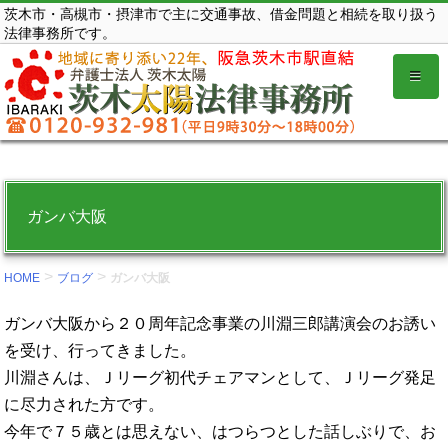
コ
茨木市・高槻市・摂津市で主に交通事故、借金問題と相続を取り扱う
法律事務所です。
ン
テ
ン
ツ
を
表
示
ガンバ大阪
す
る。
>
>
HOME
ブログ
ガンバ大阪
ガンバ大阪から２０周年記念事業の川淵三郎講演会のお誘い
を受け、行ってきました。
川淵さんは、Ｊリーグ初代チェアマンとして、Ｊリーグ発足
に尽力された方です。
今年で７５歳とは思えない、はつらつとした話しぶりで、お