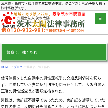
コ
茨木市・高槻市・摂津市で主に交通事故、借金問題と相続を取り扱う
法律事務所です。
ン
テ
ン
ツ
を
表
示
警察よ、強くあれ
す
る。
>
>
HOME
ブログ
警察よ、強くあれ
信号無視をした自動車の男性運転手に交通反則切符を切ら
ず、同乗していた妻に反則切符を切ったとして、大阪府警大
正署の男性巡査長が書類送検された。
男性は、免許証不携帯であったため、免許証を携帯していた
男性の妻に、反則切符を切ることを、とっさに思いついたそ