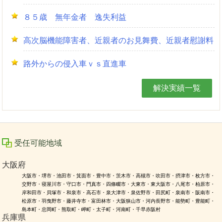
８５歳 無年金者 逸失利益
高次脳機能障害者、近親者のお見舞費、近親者慰謝料
路外からの侵入車ｖｓ直進車
解決実績一覧
受任可能地域
大阪府
大阪市・堺市・池田市・箕面市・豊中市・茨木市・高槻市・吹田市・摂津市・枚方市・
交野市・寝屋川市・守口市・門真市・四條畷市・大東市・東大阪市・八尾市・柏原市・
岸和田市・貝塚市・和泉市・高石市・泉大津市・泉佐野市・田尻町・泉南市・阪南市・
松原市・羽曳野市・藤井寺市・富田林市・大阪狭山市・河内長野市・能勢町・豊能町・
島本町・忠岡町・熊取町・岬町・太子町・河南町・千早赤阪村
兵庫県