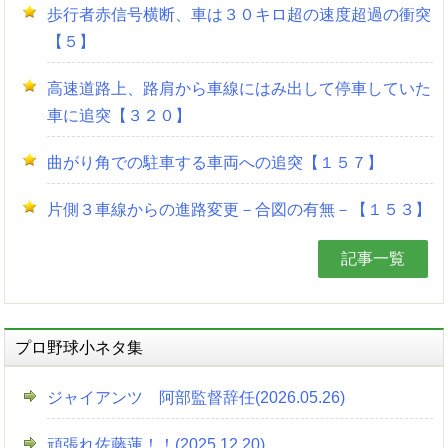
歩行者赤信号横断、車は３０キロ超の速度超過の衝突
【５】
高速道路上、路肩から車線にはみ出して停車していた
車に追突【３２０】
曲がり角での駐車する車両への追突【１５７】
片側３車線からの進路変更－合図の有無－【１５３】
記事一覧
プロ野球小ネタ集
ジャイアンツ 阿部監督辞任(2026.05.26)
頑張れ佐藤蓮！！(2025.12.20)