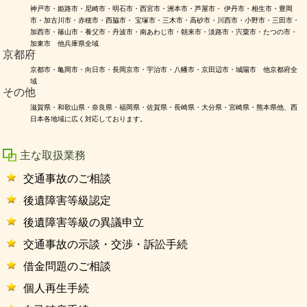
神戸市・姫路市・尼崎市・明石市・西宮市・洲本市・芦屋市・ 伊丹市・相生市・豊岡
市・加古川市・赤穂市・西脇市・ 宝塚市・三木市・高砂市・川西市・小野市・三田市・
加西市・篠山市・養父市・丹波市・南あわじ市・朝来市・淡路市・宍粟市・たつの市・
加東市 他兵庫県全域
京都府
京都市・亀岡市・向日市・長岡京市・宇治市・八幡市・京田辺市・城陽市 他京都府全
域
その他
滋賀県・和歌山県・奈良県・福岡県・佐賀県・長崎県・大分県・宮崎県・熊本県他、西
日本各地域に広く対応しております。
主な取扱業務
交通事故のご相談
後遺障害等級認定
後遺障害等級の異議申立
交通事故の示談・交渉・訴訟手続
借金問題のご相談
個人再生手続