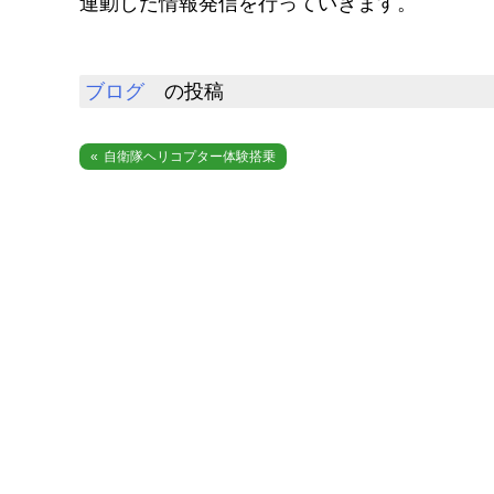
連動した情報発信を行っていきます。
ブログ
の投稿
投
自衛隊ヘリコプター体験搭乗
稿
ナ
ビ
ゲ
ー
シ