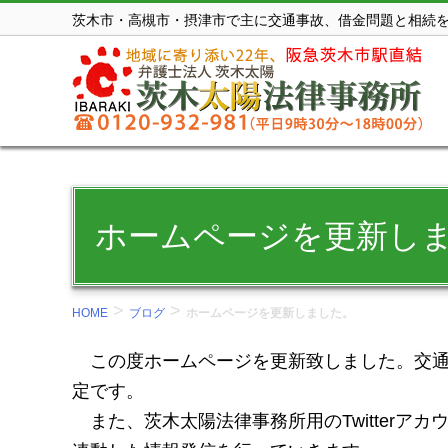
コ
茨木市・高槻市・摂津市で主に交通事故、借金問題と相続
ン
テ
ン
ツ
を
表
示
ホームページを更新し
す
る。
>
>
HOME
ブログ
ホームページを更新しました。
この度ホームページを更新致しました。交通
定です。
また、茨木太陽法律事務所用のTwitterアカ