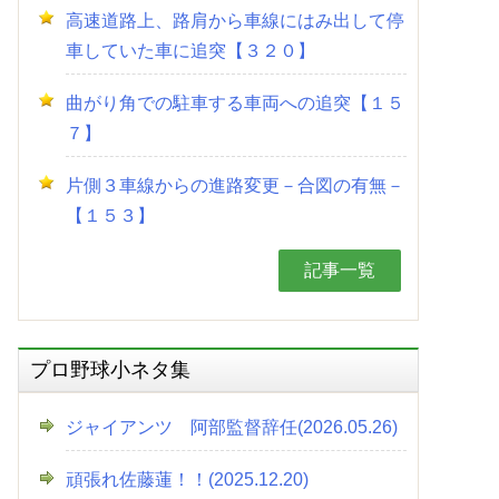
高速道路上、路肩から車線にはみ出して停
車していた車に追突【３２０】
曲がり角での駐車する車両への追突【１５
７】
片側３車線からの進路変更－合図の有無－
【１５３】
記事一覧
プロ野球小ネタ集
ジャイアンツ 阿部監督辞任(2026.05.26)
頑張れ佐藤蓮！！(2025.12.20)