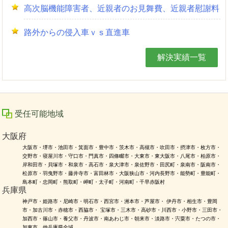
高次脳機能障害者、近親者のお見舞費、近親者慰謝料
路外からの侵入車ｖｓ直進車
解決実績一覧
受任可能地域
大阪府
大阪市・堺市・池田市・箕面市・豊中市・茨木市・高槻市・吹田市・摂津市・枚方市・
交野市・寝屋川市・守口市・門真市・四條畷市・大東市・東大阪市・八尾市・柏原市・
岸和田市・貝塚市・和泉市・高石市・泉大津市・泉佐野市・田尻町・泉南市・阪南市・
松原市・羽曳野市・藤井寺市・富田林市・大阪狭山市・河内長野市・能勢町・豊能町・
島本町・忠岡町・熊取町・岬町・太子町・河南町・千早赤阪村
兵庫県
神戸市・姫路市・尼崎市・明石市・西宮市・洲本市・芦屋市・ 伊丹市・相生市・豊岡
市・加古川市・赤穂市・西脇市・ 宝塚市・三木市・高砂市・川西市・小野市・三田市・
加西市・篠山市・養父市・丹波市・南あわじ市・朝来市・淡路市・宍粟市・たつの市・
加東市 他兵庫県全域