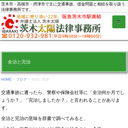
コ
茨木市・高槻市・摂津市で主に交通事故、借金問題と相続を取り扱う
法律事務所です。
ン
テ
ン
ツ
を
表
示
全治と完治
す
る。
>
>
HOME
ブログ
全治と完治
交通事故に遭ったら、警察や保険会社等に「全治何か月でし
ょうか？」「完治しましたか？」と言われることがありま
す。
全治と完治の意味を辞書で調べてみると、