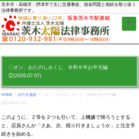
コ
茨木市・高槻市・摂津市で主に交通事故、借金問題と相続を取り扱う
法律事務所です。
ン
テ
ン
ツ
を
表
示
〇オン、おたのしみくじ 令和８年お中元編
す
②(2026.07.07)
る。
>
>
HOME
ぼやき漫談
〇オン、おたのしみくじ 令和８年お中元編
②(2026.07.07)
このように、２等を２つも引いて、上機嫌で帰ろうとする
と、店員さんが「さあ、次、残り行きましょうか」と注文手
続きを始める。