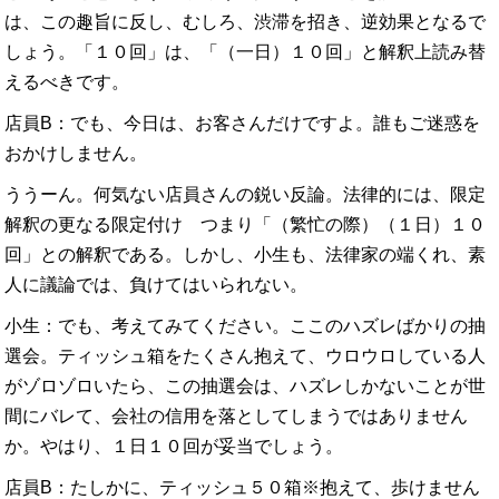
は、この趣旨に反し、むしろ、渋滞を招き、逆効果となるで
しょう。「１０回」は、「（一日）１０回」と解釈上読み替
えるべきです。
店員B：でも、今日は、お客さんだけですよ。誰もご迷惑を
おかけしません。
ううーん。何気ない店員さんの鋭い反論。法律的には、限定
解釈の更なる限定付け つまり「（繁忙の際）（１日）１０
回」との解釈である。しかし、小生も、法律家の端くれ、素
人に議論では、負けてはいられない。
小生：でも、考えてみてください。ここのハズレばかりの抽
選会。ティッシュ箱をたくさん抱えて、ウロウロしている人
がゾロゾロいたら、この抽選会は、ハズレしかないことが世
間にバレて、会社の信用を落としてしまうではありません
か。やはり、１日１０回が妥当でしょう。
店員B：たしかに、ティッシュ５０箱※抱えて、歩けません