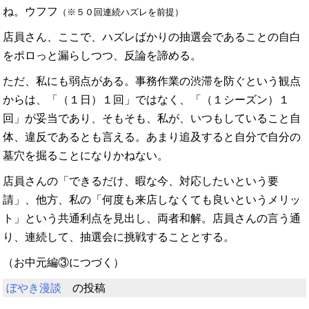
ね。ウフフ
（※５０回連続ハズレを前提）
店員さん、ここで、ハズレばかりの抽選会であることの自白
をポロっと漏らしつつ、反論を諦める。
ただ、私にも弱点がある。事務作業の渋滞を防ぐという観点
からは、「（１日）１回」ではなく、「（１シーズン）１
回」が妥当であり、そもそも、私が、いつもしていること自
体、違反であるとも言える。あまり追及すると自分で自分の
墓穴を掘ることになりかねない。
店員さんの「できるだけ、暇な今、対応したいという要
請」、他方、私の「何度も来店しなくても良いというメリッ
ト」という共通利点を見出し、両者和解。店員さんの言う通
り、連続して、抽選会に挑戦することとする。
（お中元編③につづく）
ぼやき漫談
の投稿