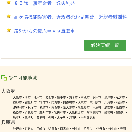
８５歳 無年金者 逸失利益
高次脳機能障害者、近親者のお見舞費、近親者慰謝料
路外からの侵入車ｖｓ直進車
解決実績一覧
受任可能地域
大阪府
大阪市・堺市・池田市・箕面市・豊中市・茨木市・高槻市・吹田市・摂津市・枚方市・
交野市・寝屋川市・守口市・門真市・四條畷市・大東市・東大阪市・八尾市・柏原市・
岸和田市・貝塚市・和泉市・高石市・泉大津市・泉佐野市・田尻町・泉南市・阪南市・
松原市・羽曳野市・藤井寺市・富田林市・大阪狭山市・河内長野市・能勢町・豊能町・
島本町・忠岡町・熊取町・岬町・太子町・河南町・千早赤阪村
兵庫県
神戸市・姫路市・尼崎市・明石市・西宮市・洲本市・芦屋市・ 伊丹市・相生市・豊岡