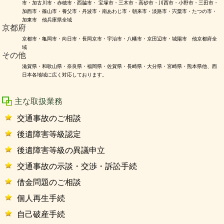
市・加古川市・赤穂市・西脇市・ 宝塚市・三木市・高砂市・川西市・小野市・三田市・
加西市・篠山市・養父市・丹波市・南あわじ市・朝来市・淡路市・宍粟市・たつの市・
加東市 他兵庫県全域
京都府
京都市・亀岡市・向日市・長岡京市・宇治市・八幡市・京田辺市・城陽市 他京都府全
域
その他
滋賀県・和歌山県・奈良県・福岡県・佐賀県・長崎県・大分県・宮崎県・熊本県他、西
日本各地域に広く対応しております。
主な取扱業務
交通事故のご相談
後遺障害等級認定
後遺障害等級の異議申立
交通事故の示談・交渉・訴訟手続
借金問題のご相談
個人再生手続
自己破産手続