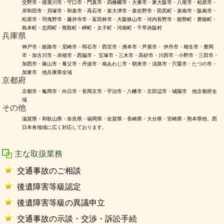
交野市・寝屋川市・守口市・門真市・四條畷市・大東市・東大阪市・八尾市・柏原市・
岸和田市・貝塚市・和泉市・高石市・泉大津市・泉佐野市・田尻町・泉南市・阪南市・
松原市・羽曳野市・藤井寺市・富田林市・大阪狭山市・河内長野市・能勢町・豊能町・
島本町・忠岡町・熊取町・岬町・太子町・河南町・千早赤阪村
兵庫県
神戸市・姫路市・尼崎市・明石市・西宮市・洲本市・芦屋市・ 伊丹市・相生市・豊岡
市・加古川市・赤穂市・西脇市・ 宝塚市・三木市・高砂市・川西市・小野市・三田市・
加西市・篠山市・養父市・丹波市・南あわじ市・朝来市・淡路市・宍粟市・たつの市・
加東市 他兵庫県全域
京都府
京都市・亀岡市・向日市・長岡京市・宇治市・八幡市・京田辺市・城陽市 他京都府全
域
その他
滋賀県・和歌山県・奈良県・福岡県・佐賀県・長崎県・大分県・宮崎県・熊本県他、西
日本各地域に広く対応しております。
主な取扱業務
交通事故のご相談
後遺障害等級認定
後遺障害等級の異議申立
交通事故の示談・交渉・訴訟手続