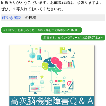
応援ありがとうございます。お歳暮戦線は、頑張りますよ。
ぜひ、１等入れておいてくださいね。
ぼやき漫談
の投稿
投
〇オン、お楽しみくじ 令和７年お中元編①(2025.07.01)
稿
悪質です。支払い代行サービス(2025.07.11)
ナ
ビ
ゲ
ー
シ
ョ
ン