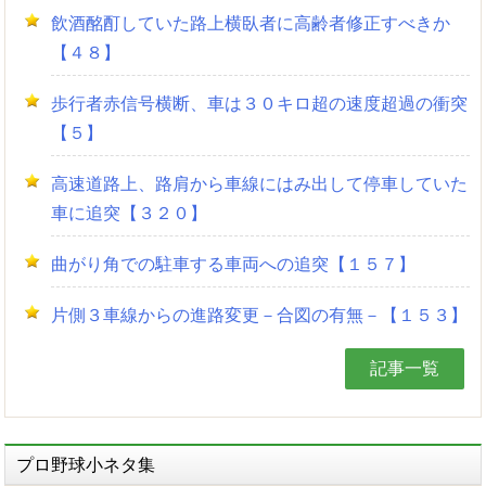
飲酒酩酊していた路上横臥者に高齢者修正すべきか
【４８】
歩行者赤信号横断、車は３０キロ超の速度超過の衝突
【５】
高速道路上、路肩から車線にはみ出して停車していた
車に追突【３２０】
曲がり角での駐車する車両への追突【１５７】
片側３車線からの進路変更－合図の有無－【１５３】
記事一覧
プロ野球小ネタ集