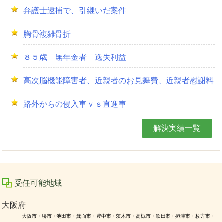
弁護士逮捕で、引継いだ案件
胸骨複雑骨折
８５歳 無年金者 逸失利益
高次脳機能障害者、近親者のお見舞費、近親者慰謝料
路外からの侵入車ｖｓ直進車
解決実績一覧
受任可能地域
大阪府
大阪市・堺市・池田市・箕面市・豊中市・茨木市・高槻市・吹田市・摂津市・枚方市・