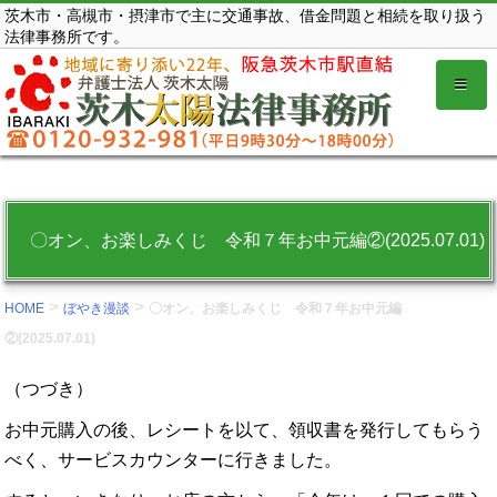
コ
茨木市・高槻市・摂津市で主に交通事故、借金問題と相続を取り扱う
法律事務所です。
ン
テ
ン
ツ
を
表
示
〇オン、お楽しみくじ 令和７年お中元編②(2025.07.01)
す
る。
>
>
HOME
ぼやき漫談
〇オン、お楽しみくじ 令和７年お中元編
②(2025.07.01)
（つづき）
お中元購入の後、レシートを以て、領収書を発行してもらう
べく、サービスカウンターに行きました。