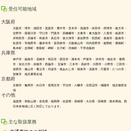
受任可能地域
大阪府
大阪市・堺市・池田市・箕面市・豊中市・茨木市・高槻市・吹田市・摂津市・枚方市・
交野市・寝屋川市・守口市・門真市・四條畷市・大東市・東大阪市・八尾市・柏原市・
岸和田市・貝塚市・和泉市・高石市・泉大津市・泉佐野市・田尻町・泉南市・阪南市・
松原市・羽曳野市・藤井寺市・富田林市・大阪狭山市・河内長野市・能勢町・豊能町・
島本町・忠岡町・熊取町・岬町・太子町・河南町・千早赤阪村
兵庫県
神戸市・姫路市・尼崎市・明石市・西宮市・洲本市・芦屋市・ 伊丹市・相生市・豊岡
市・加古川市・赤穂市・西脇市・ 宝塚市・三木市・高砂市・川西市・小野市・三田市・
加西市・篠山市・養父市・丹波市・南あわじ市・朝来市・淡路市・宍粟市・たつの市・
加東市 他兵庫県全域
京都府
京都市・亀岡市・向日市・長岡京市・宇治市・八幡市・京田辺市・城陽市 他京都府全
域
その他
滋賀県・和歌山県・奈良県・福岡県・佐賀県・長崎県・大分県・宮崎県・熊本県他、西
日本各地域に広く対応しております。
主な取扱業務