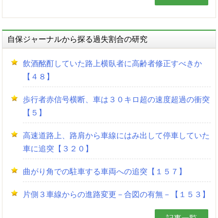
自保ジャーナルから探る過失割合の研究
飲酒酩酊していた路上横臥者に高齢者修正すべきか
【４８】
歩行者赤信号横断、車は３０キロ超の速度超過の衝突
【５】
高速道路上、路肩から車線にはみ出して停車していた
車に追突【３２０】
曲がり角での駐車する車両への追突【１５７】
片側３車線からの進路変更－合図の有無－【１５３】