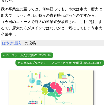
ました。
我々卒業生に至っては、何年経っても、市大は市大、府大は
府大でしょう。それが我々の青春時代だったのですから。
（今日のニュースで府大の卒業式が放映され、これでは、ま
るで、府大の方がメインではないかと 気にしてしまう市大
卒業生…）
ぼやき漫談
の投稿
投
ロースクール入試の闇(2022.03.18)
稿
カムカムエブリバディ アニー・ヒラカワの正体(2022.03.28)
ナ
ビ
ゲ
ー
シ
ョ