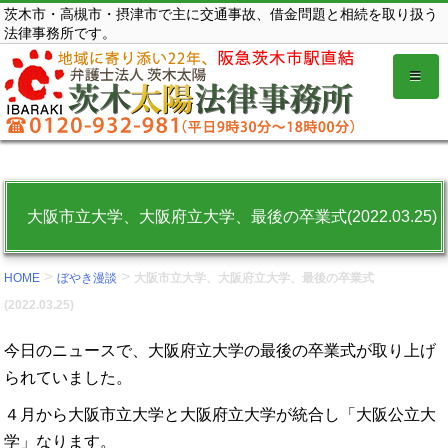
コ
茨木市・高槻市・摂津市で主に交通事故、借金問題と相続を取り扱う
法律事務所です。
ン
テ
ン
ツ
を
表
示
大阪市立大学、大阪府立大学、最後の卒業式(2022.03.25)
す
る。
>
>
HOME
ぼやき漫談
大阪市立大学、大阪府立大学、最後の卒業式
(2022.03.25)
今日のニュースで、大阪府立大学の最後の卒業式が取り上げ
られていました。
４月から大阪市立大学と大阪府立大学が統合し「大阪公立大
学」なります。