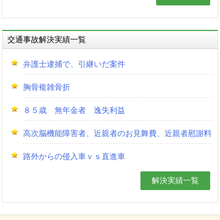
交通事故解決実績一覧
弁護士逮捕で、引継いだ案件
胸骨複雑骨折
８５歳 無年金者 逸失利益
高次脳機能障害者、近親者のお見舞費、近親者慰謝料
路外からの侵入車ｖｓ直進車
解決実績一覧