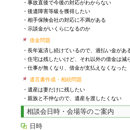
・
事故直後
で今後の対応がわからない
・
後遺障害等級
を獲得したい
・
相手保険会社の対応
に不満がある
・
示談金
がいくらになるのか
借金問題
・長年返済し続けているので、過払い金があ
・住宅は残したいけど、それ以外の借金は減
・仕事が無くなり、借金が支払えなくなった
遺言書作成・相続問題
・遺産は妻だけに残したい
・親族と不仲なので、遺産を渡したくない
相談会日時・会場等のご案内
日時