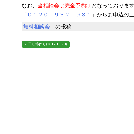
なお、
当相談会は完全予約制
となっておりま
「
０１２０－９３２－９８１
」からお申込の
無料相談会
の投稿
投
干し柿作り(2019.11.20)
稿
ナ
ビ
ゲ
ー
シ