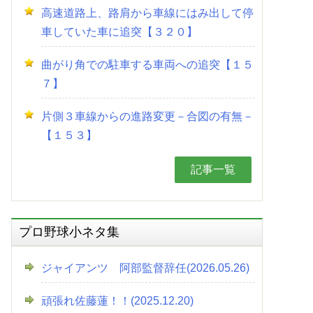
高速道路上、路肩から車線にはみ出して停
車していた車に追突【３２０】
曲がり角での駐車する車両への追突【１５
７】
片側３車線からの進路変更－合図の有無－
【１５３】
記事一覧
プロ野球小ネタ集
ジャイアンツ 阿部監督辞任(2026.05.26)
頑張れ佐藤蓮！！(2025.12.20)