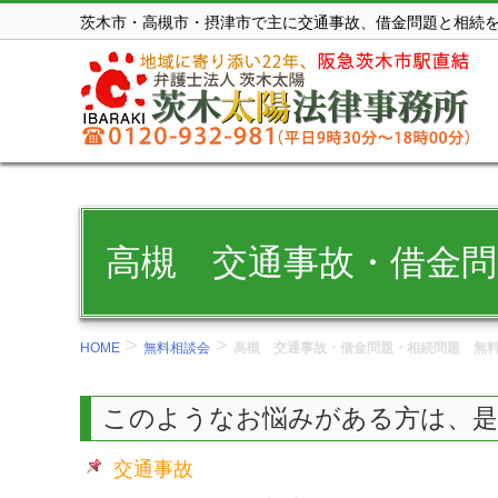
コ
茨木市・高槻市・摂津市で主に交通事故、借金問題と相続
ン
テ
ン
ツ
を
表
示
高槻 交通事故・借金問
す
る。
>
>
HOME
無料相談会
高槻 交通事故・借金問題・相続問題 無
このようなお悩みがある方は、是
交通事故