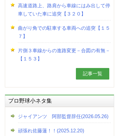
高速道路上、路肩から車線にはみ出して停
車していた車に追突【３２０】
曲がり角での駐車する車両への追突【１５
７】
片側３車線からの進路変更－合図の有無－
【１５３】
記事一覧
プロ野球小ネタ集
ジャイアンツ 阿部監督辞任(2026.05.26)
頑張れ佐藤蓮！！(2025.12.20)