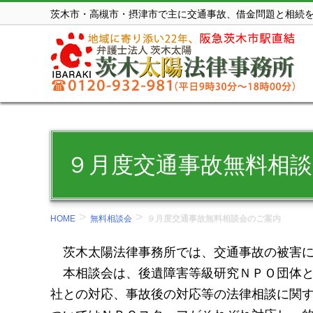
コ
茨木市・高槻市・摂津市で主に交通事故、借金問題と相続
ン
テ
ン
ツ
を
表
示
９月度交通事故無料相
す
る。
>
>
HOME
無料相談会
９月度交通事故無料相談会のご案内
茨木太陽法律事務所では、交通事故の被害に
本相談会は、後遺障害等級研究ＮＰＯ団体と
社との対応、事故後の対応等の法律相談に関