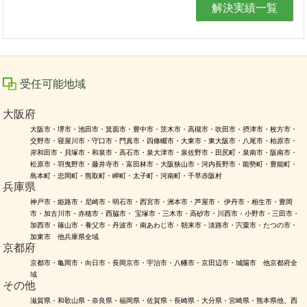
解決実績一覧
受任可能地域
大阪府
大阪市・堺市・池田市・箕面市・豊中市・茨木市・高槻市・吹田市・摂津市・枚方市・
交野市・寝屋川市・守口市・門真市・四條畷市・大東市・東大阪市・八尾市・柏原市・
岸和田市・貝塚市・和泉市・高石市・泉大津市・泉佐野市・田尻町・泉南市・阪南市・
松原市・羽曳野市・藤井寺市・富田林市・大阪狭山市・河内長野市・能勢町・豊能町・
島本町・忠岡町・熊取町・岬町・太子町・河南町・千早赤阪村
兵庫県
神戸市・姫路市・尼崎市・明石市・西宮市・洲本市・芦屋市・ 伊丹市・相生市・豊岡
市・加古川市・赤穂市・西脇市・ 宝塚市・三木市・高砂市・川西市・小野市・三田市・
加西市・篠山市・養父市・丹波市・南あわじ市・朝来市・淡路市・宍粟市・たつの市・
加東市 他兵庫県全域
京都府
京都市・亀岡市・向日市・長岡京市・宇治市・八幡市・京田辺市・城陽市 他京都府全
域
その他
滋賀県・和歌山県・奈良県・福岡県・佐賀県・長崎県・大分県・宮崎県・熊本県他、西