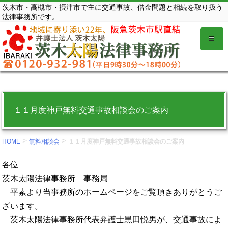
コ
茨木市・高槻市・摂津市で主に交通事故、借金問題と相続を取り扱う
法律事務所です。
ン
テ
ン
ツ
を
表
示
１１月度神戸無料交通事故相談会のご案内
す
る。
>
>
HOME
無料相談会
１１月度神戸無料交通事故相談会のご案内
各位
茨木太陽法律事務所 事務局
平素より当事務所のホームページをご覧頂きありがとうご
ざいます。
茨木太陽法律事務所代表弁護士黒田悦男が、交通事故によ