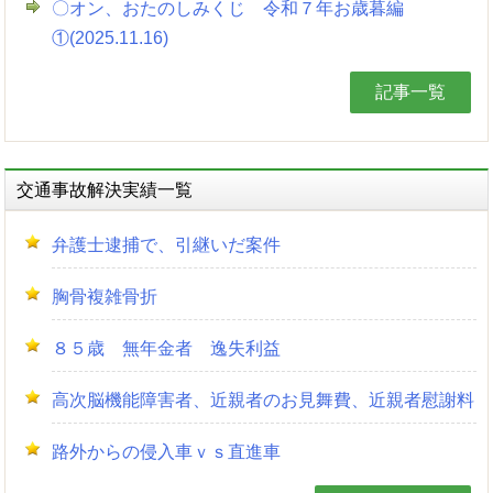
〇オン、おたのしみくじ 令和７年お歳暮編
①(2025.11.16)
記事一覧
交通事故解決実績一覧
弁護士逮捕で、引継いだ案件
胸骨複雑骨折
８５歳 無年金者 逸失利益
高次脳機能障害者、近親者のお見舞費、近親者慰謝料
路外からの侵入車ｖｓ直進車