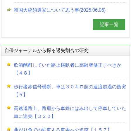
韓国大統領選挙について思う事(2025.06.06)
記事一覧
自保ジャーナルから探る過失割合の研究
飲酒酩酊していた路上横臥者に高齢者修正すべきか
【４８】
歩行者赤信号横断、車は３０キロ超の速度超過の衝突
【５】
高速道路上、路肩から車線にはみ出して停車していた
車に追突【３２０】
曲がり角での駐車する車両への追突【１５７】