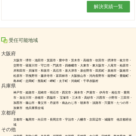
解決実績一覧
受任可能地域
大阪府
大阪市・堺市・池田市・箕面市・豊中市・茨木市・高槻市・吹田市・摂津市・枚方市・
交野市・寝屋川市・守口市・門真市・四條畷市・大東市・東大阪市・八尾市・柏原市・
岸和田市・貝塚市・和泉市・高石市・泉大津市・泉佐野市・田尻町・泉南市・阪南市・
松原市・羽曳野市・藤井寺市・富田林市・大阪狭山市・河内長野市・能勢町・豊能町・
島本町・忠岡町・熊取町・岬町・太子町・河南町・千早赤阪村
兵庫県
神戸市・姫路市・尼崎市・明石市・西宮市・洲本市・芦屋市・ 伊丹市・相生市・豊岡
市・加古川市・赤穂市・西脇市・ 宝塚市・三木市・高砂市・川西市・小野市・三田市・
加西市・篠山市・養父市・丹波市・南あわじ市・朝来市・淡路市・宍粟市・たつの市・
加東市 他兵庫県全域
京都府
京都市・亀岡市・向日市・長岡京市・宇治市・八幡市・京田辺市・城陽市 他京都府全
域
その他