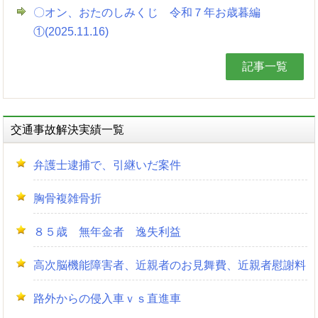
〇オン、おたのしみくじ 令和７年お歳暮編
①(2025.11.16)
記事一覧
交通事故解決実績一覧
弁護士逮捕で、引継いだ案件
胸骨複雑骨折
８５歳 無年金者 逸失利益
高次脳機能障害者、近親者のお見舞費、近親者慰謝料
路外からの侵入車ｖｓ直進車