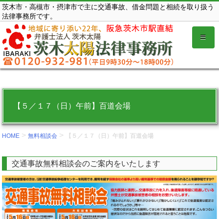
コ
茨木市・高槻市・摂津市で主に交通事故、借金問題と相続を取り扱う
法律事務所です。
ン
テ
ン
ツ
を
表
示
【５／１７（日）午前】百道会場
す
る。
>
>
HOME
無料相談会
【５／１７（日）午前】百道会場
交通事故無料相談会のご案内をいたします