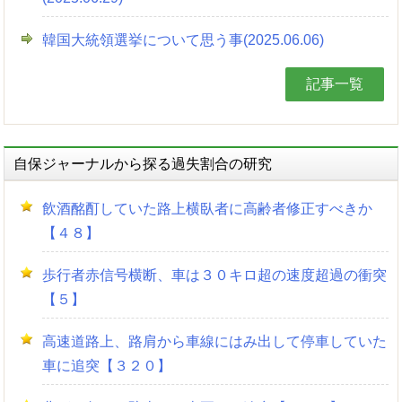
韓国大統領選挙について思う事(2025.06.06)
記事一覧
自保ジャーナルから探る過失割合の研究
飲酒酩酊していた路上横臥者に高齢者修正すべきか
【４８】
歩行者赤信号横断、車は３０キロ超の速度超過の衝突
【５】
高速道路上、路肩から車線にはみ出して停車していた
車に追突【３２０】