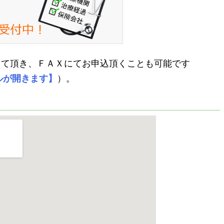
して頂き、ＦＡＸにてお申込頂くことも可能です
ルが開きます】
）。