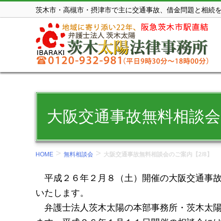
コ
茨木市・高槻市・摂津市で主に交通事故、借金問題と相続
ン
テ
ン
ツ
を
表
示
大阪交通事故無料相談会
す
る。
>
>
HOME
無料相談会
大阪交通事故無料相談会のご案内【2/8】
平成２６年２月８（土）開催の大阪交通事故
いたします。
弁護士法人茨木太陽の本部事務所・茨木太陽