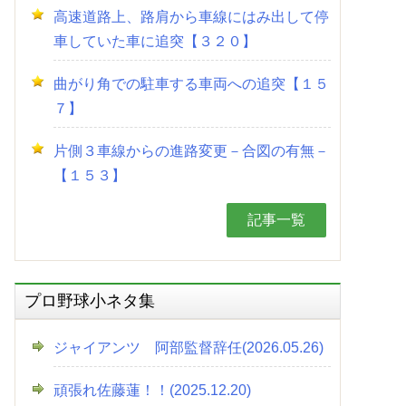
高速道路上、路肩から車線にはみ出して停
車していた車に追突【３２０】
曲がり角での駐車する車両への追突【１５
７】
片側３車線からの進路変更－合図の有無－
【１５３】
記事一覧
プロ野球小ネタ集
ジャイアンツ 阿部監督辞任(2026.05.26)
頑張れ佐藤蓮！！(2025.12.20)