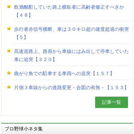
飲酒酩酊していた路上横臥者に高齢者修正すべきか
【４８】
歩行者赤信号横断、車は３０キロ超の速度超過の衝突
【５】
高速道路上、路肩から車線にはみ出して停車していた
車に追突【３２０】
曲がり角での駐車する車両への追突【１５７】
片側３車線からの進路変更－合図の有無－【１５３】
記事一覧
プロ野球小ネタ集