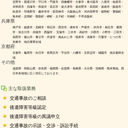
交野市・寝屋川市・守口市・門真市・四條畷市・大東市・東大阪市・八尾市・柏原市・
岸和田市・貝塚市・和泉市・高石市・泉大津市・泉佐野市・田尻町・泉南市・阪南市・
松原市・羽曳野市・藤井寺市・富田林市・大阪狭山市・河内長野市・能勢町・豊能町・
島本町・忠岡町・熊取町・岬町・太子町・河南町・千早赤阪村
兵庫県
神戸市・姫路市・尼崎市・明石市・西宮市・洲本市・芦屋市・ 伊丹市・相生市・豊岡
市・加古川市・赤穂市・西脇市・ 宝塚市・三木市・高砂市・川西市・小野市・三田市・
加西市・篠山市・養父市・丹波市・南あわじ市・朝来市・淡路市・宍粟市・たつの市・
加東市 他兵庫県全域
京都府
京都市・亀岡市・向日市・長岡京市・宇治市・八幡市・京田辺市・城陽市 他京都府全
域
その他
滋賀県・和歌山県・奈良県・福岡県・佐賀県・長崎県・大分県・宮崎県・熊本県他、西
日本各地域に広く対応しております。
主な取扱業務
交通事故のご相談
後遺障害等級認定
後遺障害等級の異議申立
交通事故の示談・交渉・訴訟手続