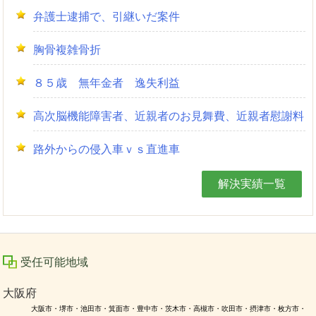
弁護士逮捕で、引継いだ案件
胸骨複雑骨折
８５歳 無年金者 逸失利益
高次脳機能障害者、近親者のお見舞費、近親者慰謝料
路外からの侵入車ｖｓ直進車
解決実績一覧
受任可能地域
大阪府
大阪市・堺市・池田市・箕面市・豊中市・茨木市・高槻市・吹田市・摂津市・枚方市・