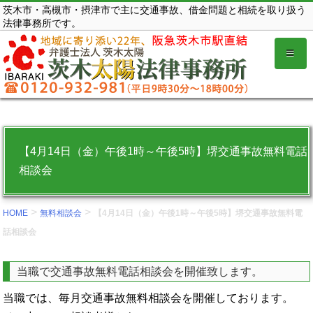
コ
茨木市・高槻市・摂津市で主に交通事故、借金問題と相続を取り扱う
法律事務所です。
ン
テ
ン
ツ
を
表
示
【4月14日（金）午後1時～午後5時】堺交通事故無料電話
す
相談会
る。
>
>
HOME
無料相談会
【4月14日（金）午後1時～午後5時】堺交通事故無料電
話相談会
当職で交通事故無料電話相談会を開催致します。
当職では、毎月交通事故無料相談会を開催しております。