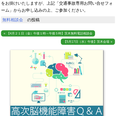
をお掛けいたしますが、上記「交通事故専用お問い合せフォ
ーム」からお申し込みの上、ご参加ください。
無料相談会
の投稿
投
【4月２１日（金）午後１時～午後５時】茨木無料電話相談会
稿
【5月17日（水）午後】茨木会場
ナ
ビ
ゲ
ー
シ
ョ
ン