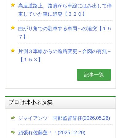
高速道路上、路肩から車線にはみ出して停
車していた車に追突【３２０】
曲がり角での駐車する車両への追突【１５
７】
片側３車線からの進路変更－合図の有無－
【１５３】
記事一覧
プロ野球小ネタ集
ジャイアンツ 阿部監督辞任(2026.05.26)
頑張れ佐藤蓮！！(2025.12.20)