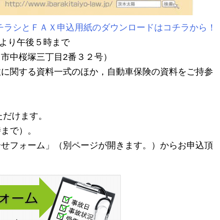
みチラシとＦＡＸ申込用紙のダウンロードはコチラから！
時より午後５時まで
市中桜塚三丁目2番３２号）
故に関する資料一式のほか，自動車保険の資料をご持参
いただけます。
時まで）。
合せフォーム」（別ページが開きます。）からお申込頂