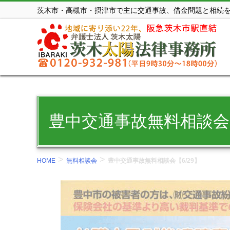
コ
茨木市・高槻市・摂津市で主に交通事故、借金問題と相続
ン
テ
ン
ツ
を
表
示
豊中交通事故無料相談会【
す
る。
>
>
HOME
無料相談会
豊中交通事故無料相談会【6/29】