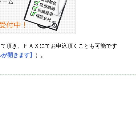
して頂き、ＦＡＸにてお申込頂くことも可能です
ルが開きます】
）。