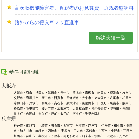
高次脳機能障害者、近親者のお見舞費、近親者慰謝料
路外からの侵入車ｖｓ直進車
解決実績一覧
受任可能地域
大阪府
大阪市・堺市・池田市・箕面市・豊中市・茨木市・高槻市・吹田市・摂津市・枚方市・
交野市・寝屋川市・守口市・門真市・四條畷市・大東市・東大阪市・八尾市・柏原市・
岸和田市・貝塚市・和泉市・高石市・泉大津市・泉佐野市・田尻町・泉南市・阪南市・
松原市・羽曳野市・藤井寺市・富田林市・大阪狭山市・河内長野市・能勢町・豊能町・
島本町・忠岡町・熊取町・岬町・太子町・河南町・千早赤阪村
兵庫県
神戸市・姫路市・尼崎市・明石市・西宮市・洲本市・芦屋市・ 伊丹市・相生市・豊岡
市・加古川市・赤穂市・西脇市・ 宝塚市・三木市・高砂市・川西市・小野市・三田市・
加西市・篠山市・養父市・丹波市・南あわじ市・朝来市・淡路市・宍粟市・たつの市・