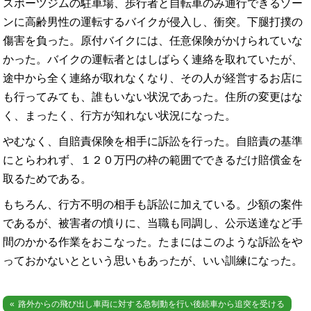
スポーツジムの駐車場、歩行者と自転車のみ通行できるゾー
ンに高齢男性の運転するバイクが侵入し、衝突。下腿打撲の
傷害を負った。原付バイクには、任意保険がかけられていな
かった。バイクの運転者とはしばらく連絡を取れていたが、
途中から全く連絡が取れなくなり、その人が経営するお店に
も行ってみても、誰もいない状況であった。住所の変更はな
く、まったく、行方が知れない状況になった。
やむなく、自賠責保険を相手に訴訟を行った。自賠責の基準
にとらわれず、１２０万円の枠の範囲でできるだけ賠償金を
取るためである。
もちろん、行方不明の相手も訴訟に加えている。少額の案件
であるが、被害者の憤りに、当職も同調し、公示送達など手
間のかかる作業をおこなった。たまにはこのような訴訟をや
っておかないとという思いもあったが、いい訓練になった。
投
路外からの飛び出し車両に対する急制動を行い後続車から追突を受ける