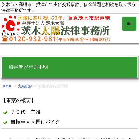
コ
茨木市・高槻市・摂津市で主に交通事故、借金問題と相続を取り扱う
法律事務所です。
ン
テ
ン
ツ
を
表
示
加害者が行方不明
す
る。
>
>
HOME
実績投稿
加害者が行方不明
【事案の概要】
７０代 主婦
自転車ｖｓ原付バイク