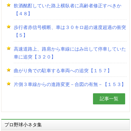
飲酒酩酊していた路上横臥者に高齢者修正すべきか
【４８】
歩行者赤信号横断、車は３０キロ超の速度超過の衝突
【５】
高速道路上、路肩から車線にはみ出して停車していた
車に追突【３２０】
曲がり角での駐車する車両への追突【１５７】
片側３車線からの進路変更－合図の有無－【１５３】
記事一覧
プロ野球小ネタ集