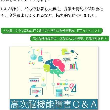
いい結果に、私も依頼者も大満足。弁護士特約の保険会社
も、交通費出してくれるなど、協力的で助かりました。
投
休日 クラブ活動に行く途中の中学生の自転車事故、PTAってすごい！
稿
高次脳機能障害者、近親者のお見舞費、近親者慰謝料
ナ
ビ
ゲ
ー
シ
ョ
ン