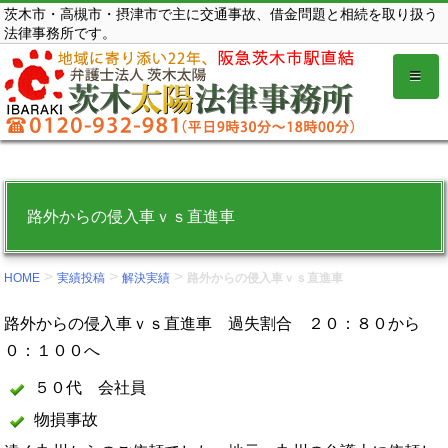
コ
茨木市・高槻市・摂津市で主に交通事故、借金問題と相続を取り扱う
法律事務所です。
ン
テ
ン
ツ
を
表
示
路外からの侵入車ｖｓ直進車
す
る。
>
>
>
HOME
実績投稿
解決実績
路外からの侵入車ｖｓ直進車
路外からの侵入車ｖｓ直進車 過失割合 ２０：８０から
０：１００へ
５０代 会社員
物損事故