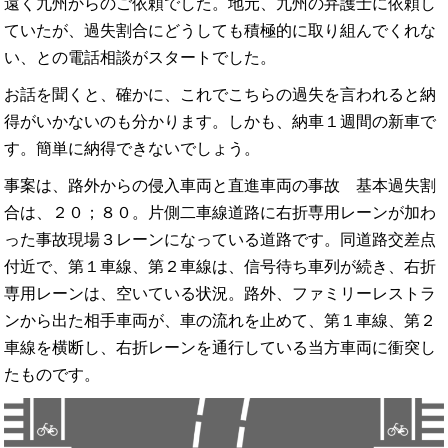
遠く九州からのご依頼でした。地元、九州の弁護士に依頼し
ていたが、過失割合にどうしても積極的に取り組んでくれな
い、との電話相談がスタートでした。
お話を聞くと、確かに、これでこちらの過失を言われると納
得がいかないのも分かります。しかも、納車１週間の新車で
す。簡単に納得できないでしょう。
事案は、路外からの侵入車両と直進車両の事故 基本過失割
合は、２０；８０。片側二車線道路に右折専用レーンが加わ
った事故現場３レーンになっている道路です。同道路交差点
付近で、第１車線、第２車線は、信号待ち車列が続き、右折
専用レーンは、空いている状況。路外、ファミリーレストラ
ンから出た相手車両が、車の流れを止めて、第１車線、第２
車線を横断し、右折レーンを通行している当方車両に衝突し
たものです。