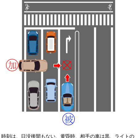
時刻は、日没後間もない、黄昏時、相手の車は黒、ライトの