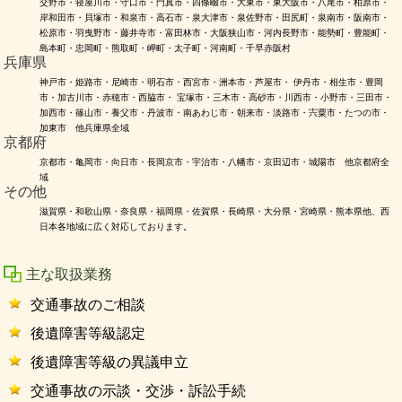
交野市・寝屋川市・守口市・門真市・四條畷市・大東市・東大阪市・八尾市・柏原市・
岸和田市・貝塚市・和泉市・高石市・泉大津市・泉佐野市・田尻町・泉南市・阪南市・
松原市・羽曳野市・藤井寺市・富田林市・大阪狭山市・河内長野市・能勢町・豊能町・
島本町・忠岡町・熊取町・岬町・太子町・河南町・千早赤阪村
兵庫県
神戸市・姫路市・尼崎市・明石市・西宮市・洲本市・芦屋市・ 伊丹市・相生市・豊岡
市・加古川市・赤穂市・西脇市・ 宝塚市・三木市・高砂市・川西市・小野市・三田市・
加西市・篠山市・養父市・丹波市・南あわじ市・朝来市・淡路市・宍粟市・たつの市・
加東市 他兵庫県全域
京都府
京都市・亀岡市・向日市・長岡京市・宇治市・八幡市・京田辺市・城陽市 他京都府全
域
その他
滋賀県・和歌山県・奈良県・福岡県・佐賀県・長崎県・大分県・宮崎県・熊本県他、西
日本各地域に広く対応しております。
主な取扱業務
交通事故のご相談
後遺障害等級認定
後遺障害等級の異議申立
交通事故の示談・交渉・訴訟手続