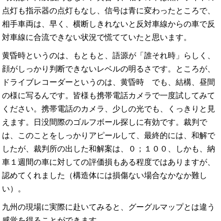
点灯も指示器の点灯もなし、信号は青に変わったところで、
相手車両は、早く、横断しきれないと反対車線からの車で反
対車線に合流できない状況で慌てていたと思います。
黄昏時というのは、もともと、語源が「誰それ時」らしく、
顔がしっかり判断できないレベルの明るさです。ところが、
ドライブレコーダーというのは、黄昏時 でも、結構、昼間
の様に写るんです。皆様も携帯電話カメラで一度試してみて
ください。携帯電話のカメラ、少しの光でも、くっきりと見
えます。日没間際のゴルフボール探しに有効です。裁判で
は、このことをしっかりアピールして、最終的には、和解で
したが、裁判所の出した和解案は、０；１００、しかも、納
車１週間の車に対しての評価損もある程度ではありますが、
認めてくれました（構造体には損傷ない場合なかなか難し
い）。
九州の現場に実際に赴いてみると、グーグルマップとは違う
感覚を得ることができます。