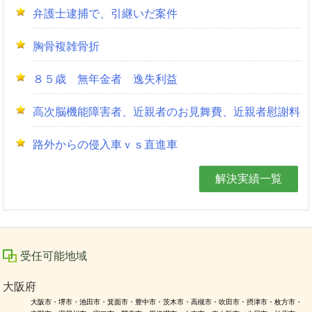
弁護士逮捕で、引継いだ案件
胸骨複雑骨折
８５歳 無年金者 逸失利益
高次脳機能障害者、近親者のお見舞費、近親者慰謝料
路外からの侵入車ｖｓ直進車
解決実績一覧
受任可能地域
大阪府
大阪市・堺市・池田市・箕面市・豊中市・茨木市・高槻市・吹田市・摂津市・枚方市・