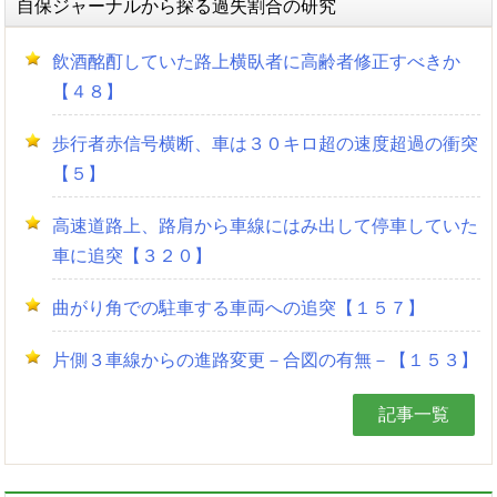
自保ジャーナルから探る過失割合の研究
飲酒酩酊していた路上横臥者に高齢者修正すべきか
【４８】
歩行者赤信号横断、車は３０キロ超の速度超過の衝突
【５】
高速道路上、路肩から車線にはみ出して停車していた
車に追突【３２０】
曲がり角での駐車する車両への追突【１５７】
片側３車線からの進路変更－合図の有無－【１５３】
記事一覧