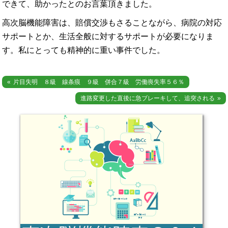
できて、助かったとのお言葉頂きました。
高次脳機能障害は、賠償交渉もさることながら、病院の対応
サポートとか、生活全般に対するサポートが必要になりま
す。私にとっても精神的に重い事件でした。
投
片目失明 ８級 線条痕 ９級 併合７級 労働喪失率５６％
稿
進路変更した直後に急ブレーキして、追突される
ナ
ビ
ゲ
ー
シ
ョ
ン