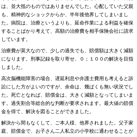
は、並大抵のものではありませんでした。心配していた父親
も、精神的なショックからか、半年後他界してしまいまし
た。病院は、治療というよりも、延命作業による利益を確保
することばかり考えて、高額の治療費を相手保険会社に請求
しています。
治療費が莫大なので、少しの過失でも、賠償額は大きく減額
になります。刑事記録を取り寄せ、０；１００の解決を目指
しました。
高次脳機能障害の場合、遅延利息や弁護士費用も考えると訴
訟にした方がよいのですが、余命は、幾ばくも無い状況でし
た。死亡となれば、賠償金は、大きく減額となってしまいま
す。過失割合等総合的な判断が要求されます。最大値の賠償
金を得て、解決を図ることができました。
解決から間もなくして、ご本人様、他界されました。父子家
庭、賠償金で、お子さん二人私立の小学校に通わせることが