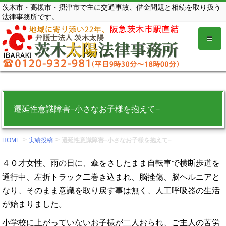
コ
茨木市・高槻市・摂津市で主に交通事故、借金問題と相続を取り扱う
法律事務所です。
ン
テ
ン
ツ
を
表
示
遷延性意識障害−小さなお子様を抱えて−
す
る。
>
>
HOME
実績投稿
遷延性意識障害−小さなお子様を抱えて−
４０才女性、雨の日に、傘をさしたまま自転車で横断歩道を
通行中、左折トラック二巻き込まれ、脳挫傷、脳ヘルニアと
なり、そのまま意識を取り戻す事は無く、人工呼吸器の生活
が始まりました。
小学校に上がっていないお子様が二人おられ、ご主人の苦労