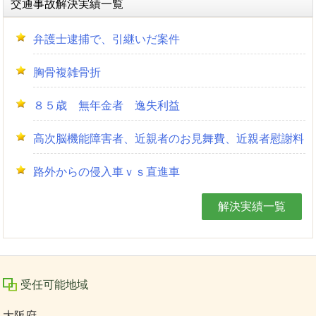
交通事故解決実績一覧
弁護士逮捕で、引継いだ案件
胸骨複雑骨折
８５歳 無年金者 逸失利益
高次脳機能障害者、近親者のお見舞費、近親者慰謝料
路外からの侵入車ｖｓ直進車
解決実績一覧
受任可能地域
大阪府