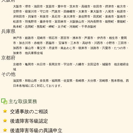
大阪市・堺市・池田市・箕面市・豊中市・茨木市・高槻市・吹田市・摂津市・枚方市・
交野市・寝屋川市・守口市・門真市・四條畷市・大東市・東大阪市・八尾市・柏原市・
岸和田市・貝塚市・和泉市・高石市・泉大津市・泉佐野市・田尻町・泉南市・阪南市・
松原市・羽曳野市・藤井寺市・富田林市・大阪狭山市・河内長野市・能勢町・豊能町・
島本町・忠岡町・熊取町・岬町・太子町・河南町・千早赤阪村
兵庫県
神戸市・姫路市・尼崎市・明石市・西宮市・洲本市・芦屋市・ 伊丹市・相生市・豊岡
市・加古川市・赤穂市・西脇市・ 宝塚市・三木市・高砂市・川西市・小野市・三田市・
加西市・篠山市・養父市・丹波市・南あわじ市・朝来市・淡路市・宍粟市・たつの市・
加東市 他兵庫県全域
京都府
京都市・亀岡市・向日市・長岡京市・宇治市・八幡市・京田辺市・城陽市 他京都府全
域
その他
滋賀県・和歌山県・奈良県・福岡県・佐賀県・長崎県・大分県・宮崎県・熊本県他、西
日本各地域に広く対応しております。
主な取扱業務
交通事故のご相談
後遺障害等級認定
後遺障害等級の異議申立