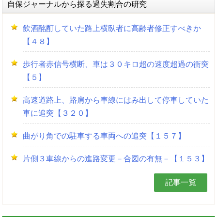
自保ジャーナルから探る過失割合の研究
飲酒酩酊していた路上横臥者に高齢者修正すべきか
【４８】
歩行者赤信号横断、車は３０キロ超の速度超過の衝突
【５】
高速道路上、路肩から車線にはみ出して停車していた
車に追突【３２０】
曲がり角での駐車する車両への追突【１５７】
片側３車線からの進路変更－合図の有無－【１５３】
記事一覧