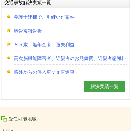
交通事故解決実績一覧
弁護士逮捕で、引継いだ案件
胸骨複雑骨折
８５歳 無年金者 逸失利益
高次脳機能障害者、近親者のお見舞費、近親者慰謝料
路外からの侵入車ｖｓ直進車
解決実績一覧
受任可能地域