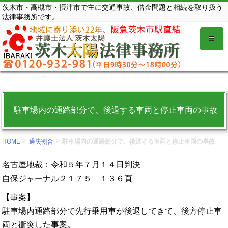
コ
茨木市・高槻市・摂津市で主に交通事故、借金問題と相続を取り扱う
法律事務所です。
ン
テ
ン
ツ
を
表
示
駐車場内の通路部分で、後退する車両と停止車両の事故
す
る。
>
>
HOME
過失割合
駐車場内の通路部分で、後退する車両と停止車両の事故
名古屋地裁：令和５年７月１４日判決
自保ジャーナル２１７５ １３６頁
【事案】
駐車場内通路部分で先行乗用車が後退してきて、後方停止車
両と衝突した事案。