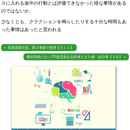
スに入れる途中の行動とは評価できなかった様な事情がある
のではないか。
少なくとも、クラクションを鳴らしたりする十分な時間もあ
った事情はあったと思われる
投
高速道路合流、第２車線で衝突【３１１】
稿
優先関係にないT字路交差点右折車と６５歳 歩行者【３６】
ナ
ビ
ゲ
ー
シ
ョ
ン