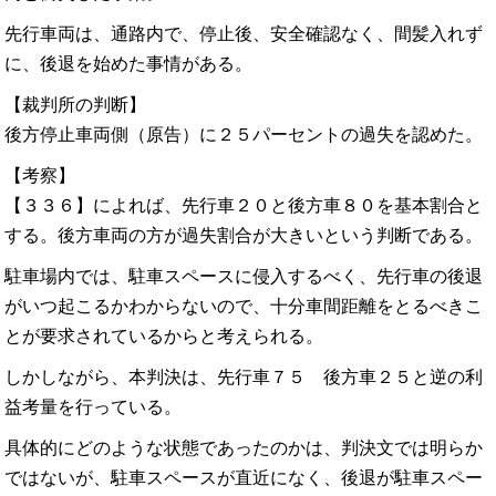
先行車両は、通路内で、停止後、安全確認なく、間髪入れず
に、後退を始めた事情がある。
【裁判所の判断】
後方停止車両側（原告）に２５パーセントの過失を認めた。
【考察】
【３３６】によれば、先行車２０と後方車８０を基本割合と
する。後方車両の方が過失割合が大きいという判断である。
駐車場内では、駐車スペースに侵入するべく、先行車の後退
がいつ起こるかわからないので、十分車間距離をとるべきこ
とが要求されているからと考えられる。
しかしながら、本判決は、先行車７５ 後方車２５と逆の利
益考量を行っている。
具体的にどのような状態であったのかは、判決文では明らか
ではないが、駐車スペースが直近になく、後退が駐車スペー