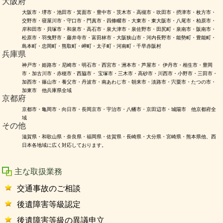
大阪府
大阪市・堺市・池田市・箕面市・豊中市・茨木市・高槻市・吹田市・摂津市・枚方市・
交野市・寝屋川市・守口市・門真市・四條畷市・大東市・東大阪市・八尾市・柏原市・
岸和田市・貝塚市・和泉市・高石市・泉大津市・泉佐野市・田尻町・泉南市・阪南市・
松原市・羽曳野市・藤井寺市・富田林市・大阪狭山市・河内長野市・能勢町・豊能町・
島本町・忠岡町・熊取町・岬町・太子町・河南町・千早赤阪村
兵庫県
神戸市・姫路市・尼崎市・明石市・西宮市・洲本市・芦屋市・ 伊丹市・相生市・豊岡
市・加古川市・赤穂市・西脇市・ 宝塚市・三木市・高砂市・川西市・小野市・三田市・
加西市・篠山市・養父市・丹波市・南あわじ市・朝来市・淡路市・宍粟市・たつの市・
加東市 他兵庫県全域
京都府
京都市・亀岡市・向日市・長岡京市・宇治市・八幡市・京田辺市・城陽市 他京都府全
域
その他
滋賀県・和歌山県・奈良県・福岡県・佐賀県・長崎県・大分県・宮崎県・熊本県他、西
日本各地域に広く対応しております。
主な取扱業務
交通事故のご相談
後遺障害等級認定
後遺障害等級の異議申立